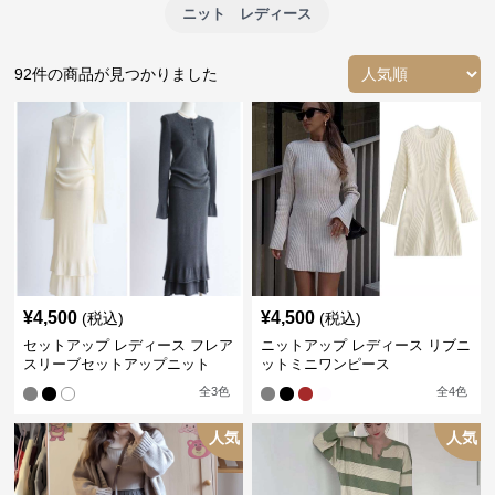
ニット レディース
92
件の商品が見つかりました
¥
4,500
¥
4,500
(税込)
(税込)
セットアップ レディース フレア
ニットアップ レディース リブニ
スリーブセットアップニット
ットミニワンピース
全
3
色
全
4
色
人気
人気