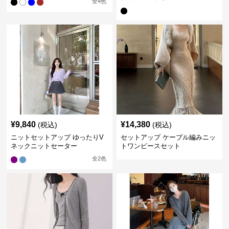
全
4
色
¥
9,840
¥
14,380
(税込)
(税込)
ニットセットアップ ゆったりV
セットアップ ケーブル編みニッ
ネックニットセーター
トワンピースセット
全
2
色