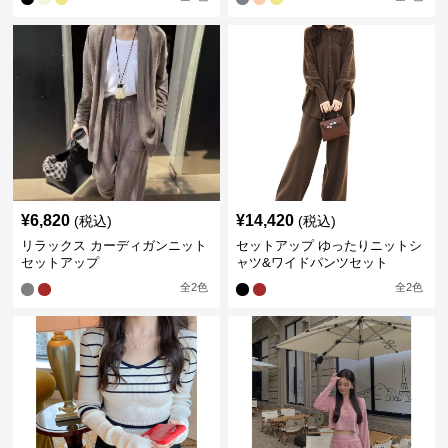
¥
6,820
¥
14,420
(税込)
(税込)
リラックス カーディガンニット
セットアップ ゆったりニットシ
セットアップ
ャツ&ワイドパンツセット
全
2
色
全
2
色