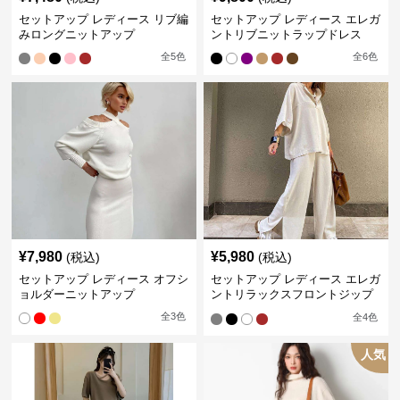
セットアップ レディース リブ編
セットアップ レディース エレガ
みロングニットアップ
ントリブニットラップドレス
全
5
色
全
6
色
¥
7,980
¥
5,980
(税込)
(税込)
セットアップ レディース オフシ
セットアップ レディース エレガ
ョルダーニットアップ
ントリラックスフロントジップ
アップ &スリーブパンツ オフホ
全
3
色
全
4
色
ワイトコットンニットアップ
人気