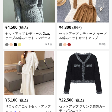
¥
4,500
¥
4,300
(税込)
(税込)
セットアップ レディース 2way
セットアップ レディース ケーブ
ケーブル編みニットワンピース
ル編みニットセットアップ
全
4
色
全
3
色
¥
5,100
¥
22,500
(税込)
(税込)
リラックスニットセットアップ
セットアップ フリンジ装飾カー
ディガンニット