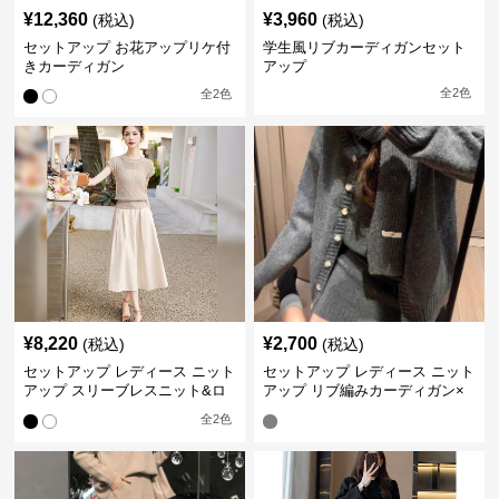
¥
12,360
¥
3,960
(税込)
(税込)
セットアップ お花アップリケ付
学生風リブカーディガンセット
きカーディガン
アップ
全
2
色
全
2
色
¥
8,220
¥
2,700
(税込)
(税込)
セットアップ レディース ニット
セットアップ レディース ニット
アップ スリーブレスニット&ロ
アップ リブ編みカーディガン×
ングスカート
ミニスカートセット
全
2
色