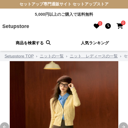
セットアップ専門通販サイト セットアップストア
5,000円以上のご購入で送料無料
0
0
Setupstore
商品を検索する
人気ランキング
Setupstore TOP
›
ニットの一覧
›
ニット レディースの一覧
›
セ