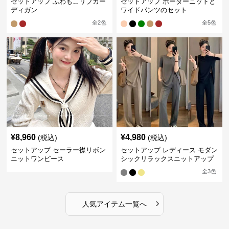
セットアップ ふわもこリブカー
セットアップ ボーダーニットと
ディガン
ワイドパンツのセット
全
2
色
全
5
色
¥
8,960
¥
4,980
(税込)
(税込)
セットアップ セーラー襟リボン
セットアップ レディース モダン
ニットワンピース
シックリラックスニットアップ
全
3
色
›
人気アイテム一覧へ