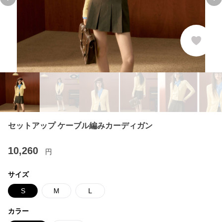
Previous slide
Ne
セットアップ ケーブル編みカーディガン
10,260
円
サイズ
S
M
L
カラー