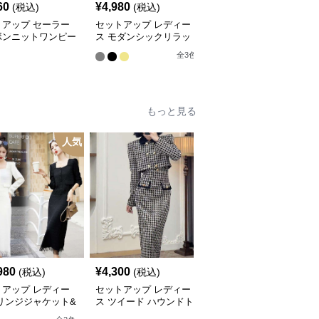
60
¥
4,980
¥
5,640
(税込)
(税込)
(税込)
トアップ セーラー
セットアップ レディー
セットアップ リブ編み
ボンニットワンピー
ス モダンシックリラッ
カーディガン&ミニスカ
クスニットアップ
ートセット
全
3
色
もっと見る
人気
人
980
¥
4,300
¥
4,000
(税込)
(税込)
(税込)
トアップ レディー
セットアップ レディー
セットアップ レディー
リンジジャケット&
ス ツイード ハウンドト
ス ツイード エレガント
ンジロングスカート
ゥース柄ツイードジャケ
ツイード