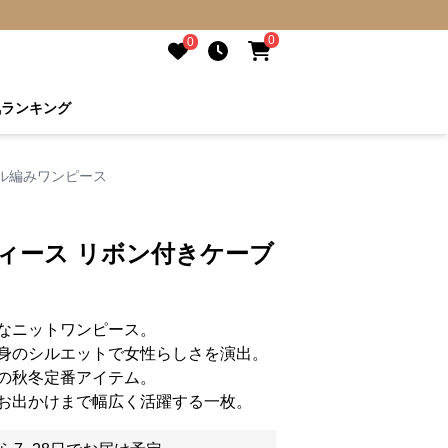
0
0
気ランキング
ブル編みワンピース
ィース リボン付きケーブ
なニットワンピース。
身のシルエットで女性らしさを演出。
の秋冬定番アイテム。
お出かけまで幅広く活躍する一枚。