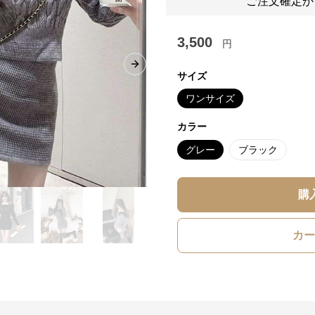
ご注文確定か
3,500
円
Next slide
サイズ
ワンサイズ
カラー
グレー
ブラック
購
カー