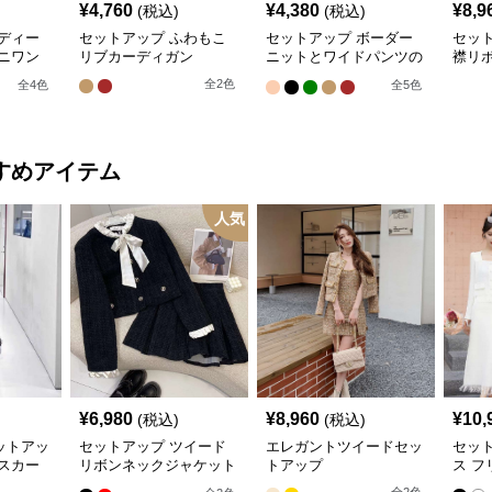
¥
4,760
¥
4,380
¥
8,9
(税込)
(税込)
ディー
セットアップ ふわもこ
セットアップ ボーダー
セッ
ニワン
リブカーディガン
ニットとワイドパンツの
襟リ
セット
ス
全
2
色
全
4
色
全
5
色
すめアイテム
人気
¥
6,980
¥
8,960
¥
10,
(税込)
(税込)
ットアッ
セットアップ ツイード
エレガントツイードセッ
セッ
スカー
リボンネックジャケット
トアップ
ス フ
&ショートプリーツスカ
フリ