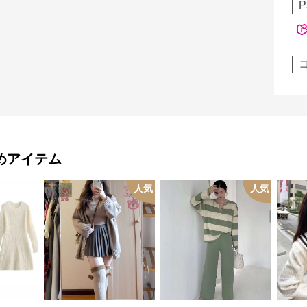
P
めアイテム
人気
人気