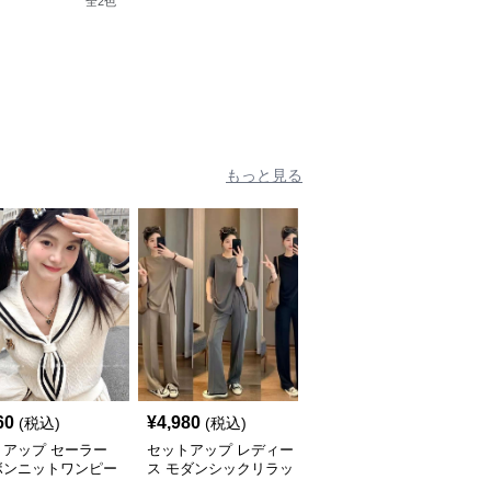
全
2
色
全
2
色
ードセットアップ
ット&ワンピース
もっと見る
60
¥
4,980
¥
5,640
(税込)
(税込)
(税込)
トアップ セーラー
セットアップ レディー
セットアップ リブ編み
ボンニットワンピー
ス モダンシックリラッ
カーディガン&ミニスカ
クスニットアップ
ートセット