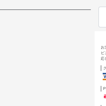
お
ビ
応
P