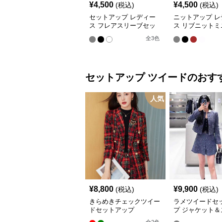
¥
4,500
¥
4,500
(税込)
(税込)
セットアップ レディー
ニットアップ レ
ス フレアスリーブセッ
ス リブニットミ
トアップニット
ピース
全
3
色
セットアップ
ツイード
のおす
人気
¥
8,800
¥
9,900
(税込)
(税込)
きらめきチェックツイー
ラメツイードセ
ドセットアップ
プ ジャケット＆
ト