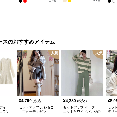
全
2
色
全
2
色
ート
ツイ
ース
のおすすめアイテム
人気
人気
¥
4,760
¥
4,380
¥
8,9
(税込)
(税込)
ディー
セットアップ ふわもこ
セットアップ ボーダー
セッ
ニワン
リブカーディガン
ニットとワイドパンツの
襟リ
セット
ス