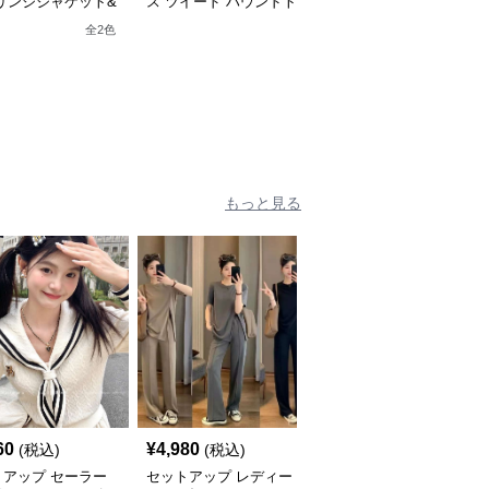
リンジジャケット&
ス ツイード ハウンドト
ス ツイード エレガント
ンジロングスカート
ゥース柄ツイードジャケ
ツイード
全
2
色
全
2
色
ードセットアップ
ット&ワンピース
もっと見る
60
¥
4,980
¥
5,640
(税込)
(税込)
(税込)
トアップ セーラー
セットアップ レディー
セットアップ リブ編み