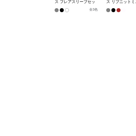
ス フレアスリーブセッ
ス リブニットミ
トアップニット
ピース
全
3
色