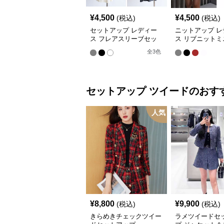
¥
4,500
¥
4,500
(税込)
(税込)
セットアップ レディー
ニットアップ レ
ス フレアスリーブセッ
ス リブニットミ
トアップニット
ピース
全
3
色
セットアップ
ツイード
のおす
人気
¥
8,800
¥
9,900
(税込)
(税込)
きらめきチェックツイー
ラメツイードセ