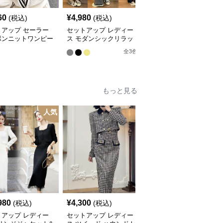
60
¥
4,980
¥
5,640
(税込)
(税込)
(税込)
トアップ セーラー
セットアップ レディー
セットアップ リブ編み
ボンニットワンピー
ス モダンシックリラッ
カーディガン&ミニスカ
クスニットアップ
ートセット
全
3
色
もっと見る
人気
人
980
¥
4,300
¥
4,000
(税込)
(税込)
(税込)
トアップ レディー
セットアップ レディー
セットアップ レディー