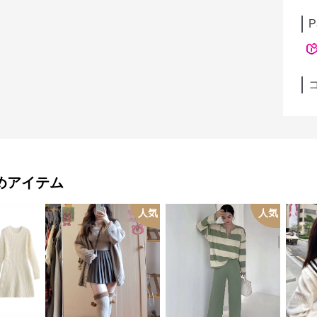
P
めアイテム
人気
人気