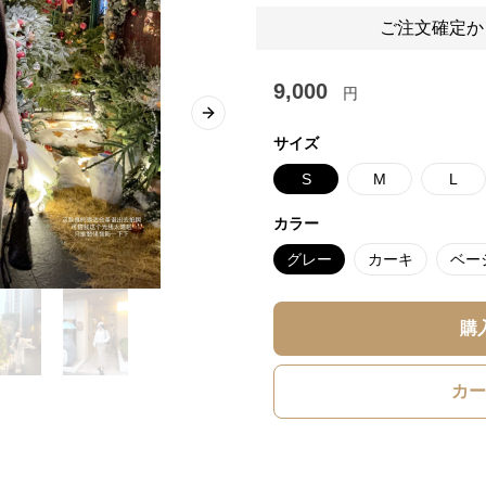
ご注文確定か
9,000
円
Next slide
サイズ
S
M
L
カラー
グレー
カーキ
ベー
購
カー