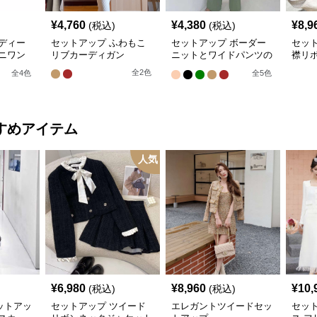
¥
4,760
¥
4,380
¥
8,9
(税込)
(税込)
ディー
セットアップ ふわもこ
セットアップ ボーダー
セッ
ニワン
リブカーディガン
ニットとワイドパンツの
襟リ
セット
ス
全
2
色
全
4
色
全
5
色
すめアイテム
人気
¥
6,980
¥
8,960
¥
10,
(税込)
(税込)
ットアッ
セットアップ ツイード
エレガントツイードセッ
セッ