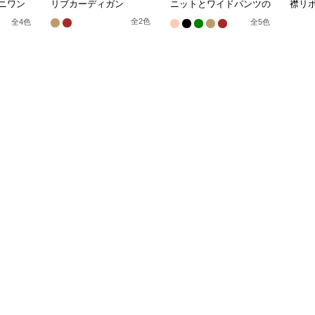
ニワン
リブカーディガン
ニットとワイドパンツの
襟リ
セット
ス
全
2
色
全
4
色
全
5
色