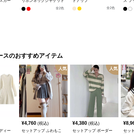
スカー
リボンネックジャケット
トアップ
ス フ
&ショートプリーツスカ
フリ
全
2
色
全
2
色
ート
ツイ
ース
のおすすめアイテム
人気
人気
¥
4,760
¥
4,380
¥
8,9
(税込)
(税込)
ディー
セットアップ ふわもこ
セットアップ ボーダー
セッ