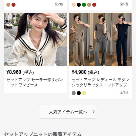
全
2
色
全
5
色
¥
8,960
¥
4,980
(税込)
(税込)
セットアップ セーラー襟リボン
セットアップ レディース モダン
ニットワンピース
シックリラックスニットアップ
全
3
色
›
人気アイテム一覧へ
セットアップニットの新着アイテム