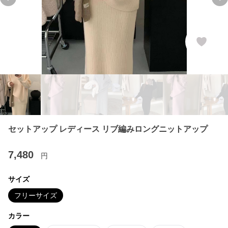
Previous slide
Ne
セットアップ レディース リブ編みロングニットアップ
7,480
円
サイズ
フリーサイズ
カラー