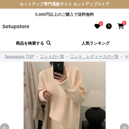
セットアップ専門通販サイト セットアップストア
5,000円以上のご購入で送料無料
0
0
Setupstore
商品を検索する
人気ランキング
Setupstore TOP
›
ニットの一覧
›
ニット レディースの一覧
›
セ