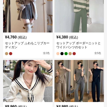
¥
4,760
¥
4,380
(税込)
(税込)
セットアップ ふわもこリブカー
セットアップ ボーダーニットと
ディガン
ワイドパンツのセット
全
2
色
全
5
色
¥
8,960
¥
4,980
(税込)
(税込)