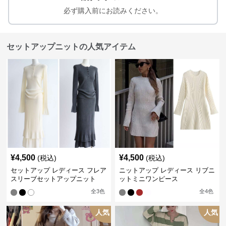
必ず購入前にお読みください。
セットアップニットの人気アイテム
¥
4,500
¥
4,500
(税込)
(税込)
セットアップ レディース フレア
ニットアップ レディース リブニ
スリーブセットアップニット
ットミニワンピース
全
3
色
全
4
色
人気
人気