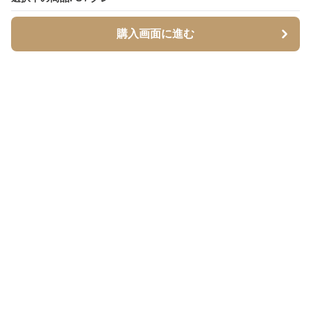
購入画面に進む
購入画面に進む
Setupstore
について
利用規約
プライバシー