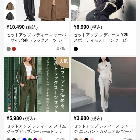
¥
10,490
¥
6,990
(税込)
(税込)
セットアップ レディース オーバ
セットアップ レディース Y2K
ーサイズtekトラックスーツ ジ
スポーティモノトーンツーピー
ャージ
ス ジャージ
全
2
色
人気
¥
5,980
¥
3,980
(税込)
(税込)
セットアップ レディース スリム
セットアップ レディース ジャー
ジップアップパーカー&トラッ
ジ エレガントカジュアル ツーピ
クパンツ
ース スポーツトラック
全
7
色
全
4
色