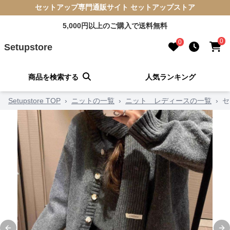
セットアップ専門通販サイト セットアップストア
5,000円以上のご購入で送料無料
0
0
Setupstore
商品を検索する
人気ランキング
Setupstore TOP
›
ニットの一覧
›
ニット レディースの一覧
›
セ