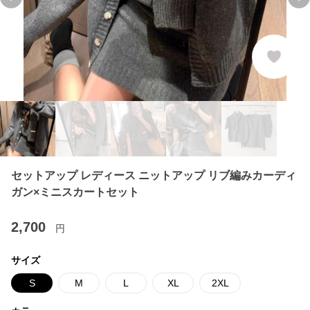
Previous slide
Ne
セットアップ レディース ニットアップ リブ編みカーディ
ガン×ミニスカートセット
2,700
円
サイズ
S
M
L
XL
2XL