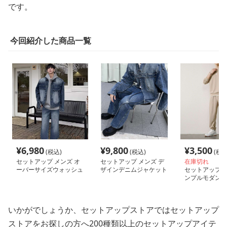
です。
今回紹介した商品一覧
¥
6,980
¥
9,800
¥
3,500
(税込)
(税込)
(税込
セットアップ メンズ オ
セットアップ メンズ デ
在庫切れ
ーバーサイズウォッシュ
ザインデニムジャケット
セットアップ メ
デニムジャケット&ワイ
&ワイドデニムパンツ
ンプルモダンス
ドパンツセット
いかがでしょうか、セットアップストアではセットアップ
ストアをお探しの方へ200種類以上のセットアップアイテ