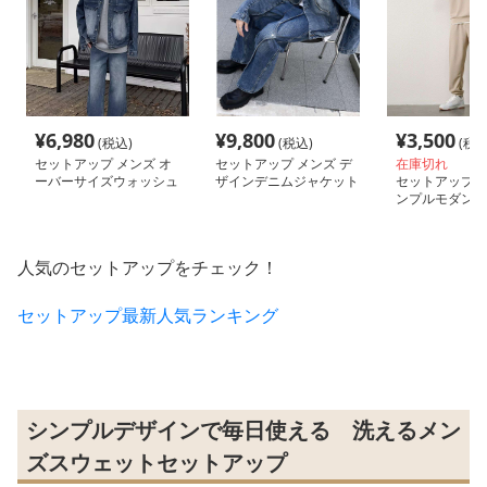
¥
6,980
¥
9,800
¥
3,500
(税込)
(税込)
(税込
セットアップ メンズ オ
セットアップ メンズ デ
在庫切れ
ーバーサイズウォッシュ
ザインデニムジャケット
セットアップ メ
デニムジャケット&ワイ
&ワイドデニムパンツ
ンプルモダンス
ドパンツセット
人気のセットアップをチェック！
セットアップ最新人気ランキング
シンプルデザインで毎日使える 洗えるメン
ズスウェットセットアップ