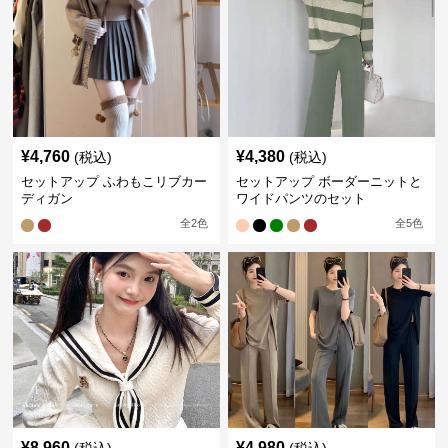
¥
4,760
¥
4,380
(税込)
(税込)
セットアップ ふわもこリブカー
セットアップ ボーダーニットと
ディガン
ワイドパンツのセット
全
2
色
全
5
色
¥
8,960
¥
4,980