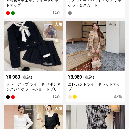
きらめきチェックツイードセッ
ラメツイードセットアップ ジャ
トアップ
ケット＆スカート
全
2
色
人気
¥
6,980
¥
8,960
(税込)
(税込)
セットアップ ツイード リボンネ
エレガントツイードセットアッ
ックジャケット&ショートプリ
プ
ーツスカート
全
2
色
全
2
色
人気