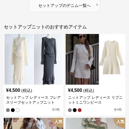
›
セットアップ
の
デニム
一覧へ
セットアップニットのおすすめアイテム
¥
4,500
¥
4,500
(税込)
(税込)
セットアップ レディース フレア
ニットアップ レディース リブニ
スリーブセットアップニット
ットミニワンピース
全
3
色
全
4
色
人気
人気