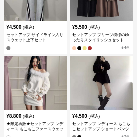
¥
4,500
¥
5,500
(税込)
(税込)
セットアップ サイドライン入り
セットアップ プリーツ模様のゆ
スウェット上下セット
ったりスタイリッシュセット
全
4
色
¥
8,800
¥
4,500
(税込)
(税込)
★限定再販★セットアップ レデ
セットアップ レディース もこも
ィース もこもこファースウェッ
こセットアップ ショートパンツ
トワンピース
全
2
色