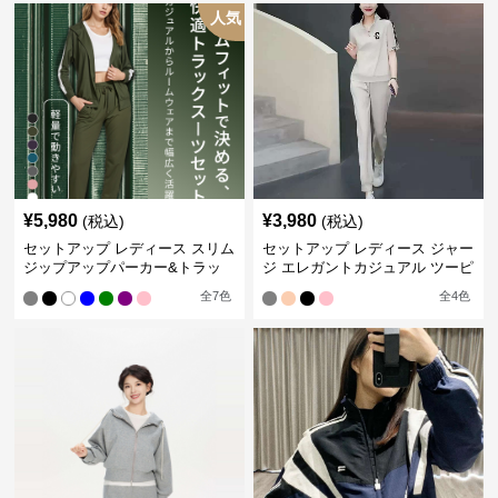
人気
¥
5,980
¥
3,980
(税込)
(税込)
セットアップ レディース スリム
セットアップ レディース ジャー
ジップアップパーカー&トラッ
ジ エレガントカジュアル ツーピ
クパンツ
ース スポーツトラック
全
7
色
全
4
色