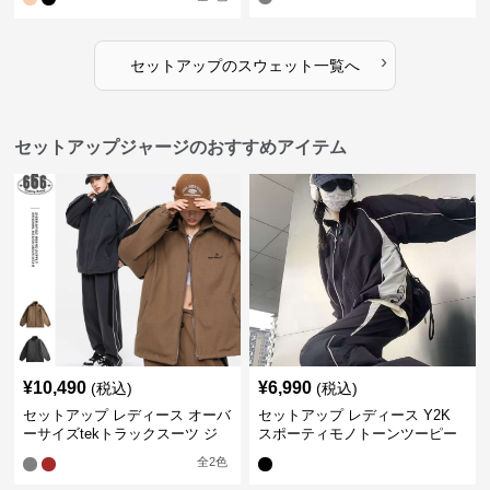
›
セットアップ
の
スウェット
一覧へ
セットアップジャージのおすすめアイテム
¥
10,490
¥
6,990
(税込)
(税込)
セットアップ レディース オーバ
セットアップ レディース Y2K
ーサイズtekトラックスーツ ジ
スポーティモノトーンツーピー
ャージ
ス ジャージ
全
2
色