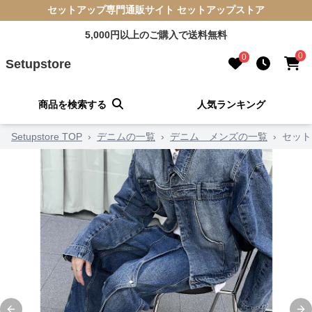
セットアップ専門通販サイト セットアップストア
5,000円以上のご購入で送料無料
0
0
Setupstore
商品を検索する
人気ランキング
Setupstore TOP
›
デニムの一覧
›
デニム メンズの一覧
›
セット