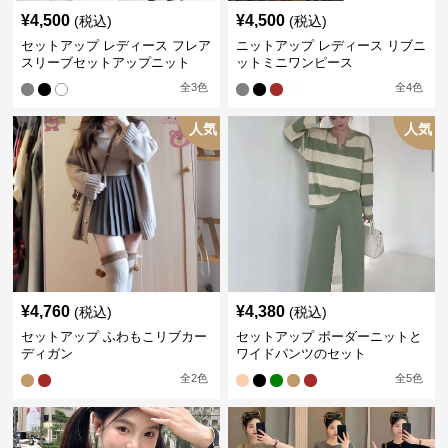
¥
4,500
¥
4,500
(税込)
(税込)
セットアップ レディース フレア
ニットアップ レディース リブニ
スリーブセットアップニット
ットミニワンピース
全
3
色
全
4
色
人気
人気
¥
4,760
¥
4,380
(税込)
(税込)
セットアップ ふわもこリブカー
セットアップ ボーダーニットと
ディガン
ワイドパンツのセット
全
2
色
全
5
色