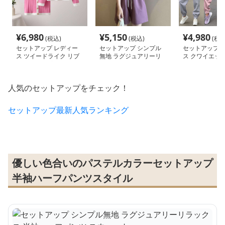
¥
6,980
¥
5,150
¥
4,980
(税込)
(税込)
(税込
セットアップ レディー
セットアップ シンプル
セットアップ 
ス ツイードライク リブ
無地 ラグジュアリーリ
ス クワイエッ
ニットアップ
ラックス 半袖ハーフパ
ュアリーカラー
ンツ スウェット
ーサイズ フーデ
ウェット
人気のセットアップをチェック！
セットアップ最新人気ランキング
優しい色合いのパステルカラーセットアップ
半袖ハーフパンツスタイル