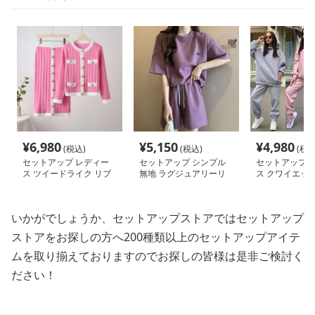
¥
6,980
¥
5,150
¥
4,980
(税込)
(税込)
(税込
セットアップ レディー
セットアップ シンプル
セットアップ 
ス ツイードライク リブ
無地 ラグジュアリーリ
ス クワイエッ
ニットアップ
ラックス 半袖ハーフパ
ュアリーカラー
ンツ スウェット
ーサイズ フーデ
ウェット
いかがでしょうか、セットアップストアではセットアップ
ストアをお探しの方へ200種類以上のセットアップアイテ
ムを取り揃えておりますのでお探しの皆様は是非ご検討く
ださい！