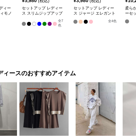
¥
5,980
¥
3,980
¥
10,
(税込)
(税込)
ディー
セットアップ レディー
セットアップ レディー
柔ら
ティモノ
ス スリムジップアップ
ス ジャージ エレガント
ーセ
 ジャ
パーカー&トラックパン
カジュアル ツーピース
全
7
全
4
色
ツ
スポーツトラック
色
ディース
のおすすめアイテム