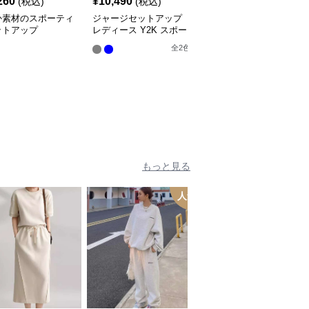
260
¥
10,490
¥
8,120
(税込)
(税込)
(税込)
か素材のスポーティ
ジャージセットアップ
おしゃれな半袖セットア
ットアップ
レディース Y2K スポー
ップ ジャージ
ティブラックトラックス
全
3
色
全
2
色
ーツ
もっと見る
人気