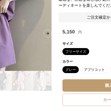
ーディネートを楽しんでくだ
ご注文確定か
5,150
円
Next slide
サイズ
フリーサイズ
カラー
グレー
アプリコット
購
カー