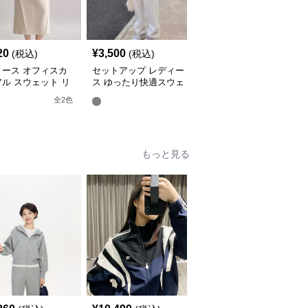
20
¥
3,500
¥
5,200
(税込)
(税込)
(税込)
ィース オフィスカ
セットアップ レディー
セットアップ レディー
ル スウェット リ
ス ゆったり快適スウェ
ス スウェット バレルレ
クスセットアップ
ットセットアップ
ッグパンツ 上下
全
2
色
全
2
色
もっと見る