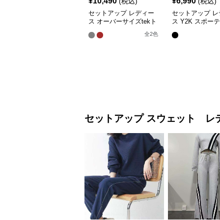
¥
10,490
¥
6,990
(税込)
(税込)
セットアップ レディー
セットアップ レ
ス オーバーサイズtekト
ス Y2K スポー
ラックスーツ ジャージ
トーンツーピース
全
2
色
ージ
セットアップ
スウェット レ