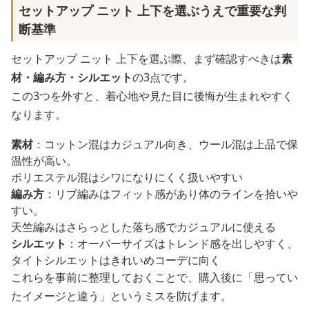
セットアップ ニット 上下を選ぶうえで重要な判
断基準
セットアップ ニット 上下を選ぶ際、まず確認すべきは
素
材・編み方・シルエット
の3点です。
この3つを外すと、着心地や見た目に後悔が生まれやすく
なります。
素材
：コットン混はカジュアル向き、ウール混は上品で保
温性が高い。
ポリエステル混はシワになりにくく扱いやすい
編み方
：リブ編みはフィット感があり体のラインを拾いや
すい。
天竺編みはさらっとした落ち感でカジュアルに使える
シルエット
：オーバーサイズはトレンド感を出しやすく、
タイトシルエットはきれいめコーデに向く
これらを事前に整理しておくことで、購入後に「思ってい
たイメージと違う」というミスを防げます。