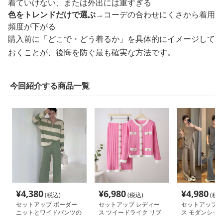
着ていけない、または外出には重すぎる
色をトレンドだけで選ぶ
→コーデの合わせにくさから着用
頻度が下がる
購入前に「どこで・どう着るか」を具体的にイメージして
おくことが、後悔を防ぐ最も確実な方法です。
今回紹介する商品一覧
¥
4,380
¥
6,980
¥
4,980
(税込)
(税込)
(税込
セットアップ ボーダー
セットアップ レディー
セットアップ 
ニットとワイドパンツの
ス ツイードライク リブ
ス モダンシッ
セット
ニットアップ
クスニットアッ