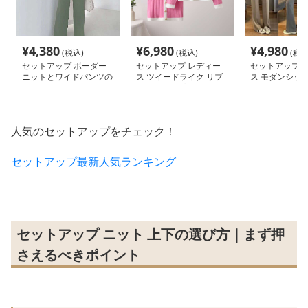
¥
4,380
¥
6,980
¥
4,980
(税込)
(税込)
(税込
セットアップ ボーダー
セットアップ レディー
セットアップ 
ニットとワイドパンツの
ス ツイードライク リブ
ス モダンシッ
セット
ニットアップ
クスニットアッ
人気のセットアップをチェック！
セットアップ最新人気ランキング
セットアップ ニット 上下の選び方｜まず押
さえるべきポイント