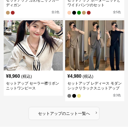
セットアップ ふわもこリブカー
セットアップ ボーダーニットと
ディガン
ワイドパンツのセット
全
2
色
全
5
色
¥
8,960
¥
4,980
(税込)
(税込)
セットアップ セーラー襟リボン
セットアップ レディース モダン
ニットワンピース
シックリラックスニットアップ
全
3
色
›
セットアップ
の
ニット
一覧へ