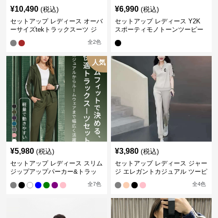
¥
10,490
¥
6,990
(税込)
(税込)
セットアップ レディース オーバ
セットアップ レディース Y2K
ーサイズtekトラックスーツ ジ
スポーティモノトーンツーピー
ャージ
ス ジャージ
全
2
色
人気
¥
5,980
¥
3,980
(税込)
(税込)
セットアップ レディース スリム
セットアップ レディース ジャー
ジップアップパーカー&トラッ
ジ エレガントカジュアル ツーピ
クパンツ
ース スポーツトラック
全
7
色
全
4
色