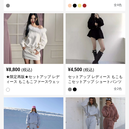
全
4
色
¥
8,800
¥
4,500
(税込)
(税込)
★限定再販★セットアップ レデ
セットアップ レディース もこも
ィース もこもこファースウェッ
こセットアップ ショートパンツ
トワンピース
全
2
色