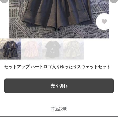
Previous slide
Ne
セットアップ ハートロゴ入りゆったりスウェットセット
売り切れ
商品説明