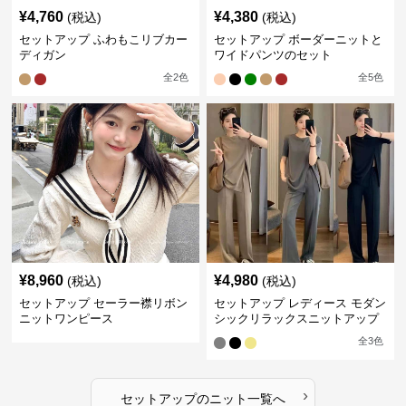
¥
4,760
¥
4,380
(税込)
(税込)
セットアップ ふわもこリブカー
セットアップ ボーダーニットと
ディガン
ワイドパンツのセット
全
2
色
全
5
色
¥
8,960
¥
4,980
(税込)
(税込)
セットアップ セーラー襟リボン
セットアップ レディース モダン
ニットワンピース
シックリラックスニットアップ
全
3
色
›
セットアップ
の
ニット
一覧へ