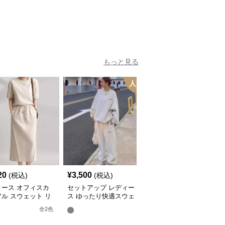
もっと見る
人気
20
¥
3,500
¥
5,200
(税込)
(税込)
(税込)
ィース オフィスカ
セットアップ レディー
セットアップ レディー
ル スウェット リ
ス ゆったり快適スウェ
ス スウェット バレルレ
クスセットアップ
ットセットアップ
ッグパンツ 上下
全
2
色
全
2
色