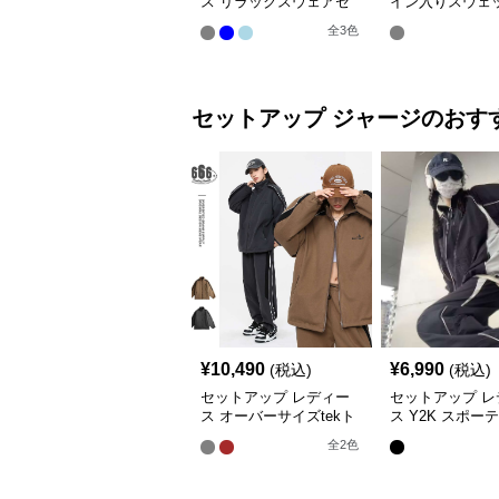
ス リラックスウェアセ
イン入りスウェ
ットアップ
セット
全
3
色
セットアップ
ジャージ
のおす
¥
10,490
¥
6,990
(税込)
(税込)
セットアップ レディー
セットアップ レ
ス オーバーサイズtekト
ス Y2K スポー
ラックスーツ ジャージ
トーンツーピース
全
2
色
ージ