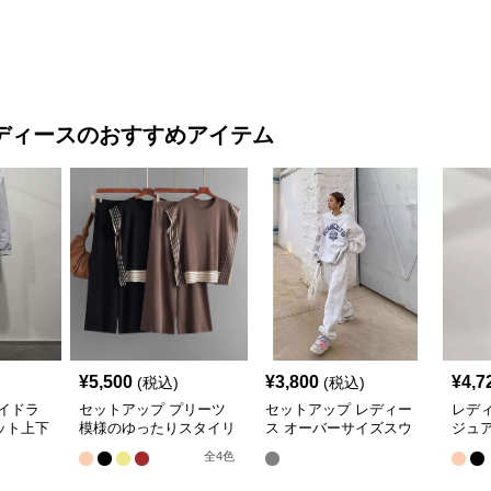
ディース
のおすすめアイテム
¥
5,500
¥
3,800
¥
4,7
(税込)
(税込)
イドラ
セットアップ プリーツ
セットアップ レディー
レデ
ット上下
模様のゆったりスタイリ
ス オーバーサイズスウ
ジュア
ッシュセット
ェットセットアップ
ラッ
全
4
色