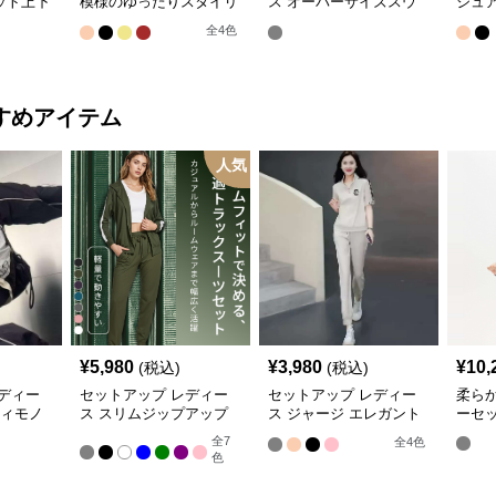
ット上下
模様のゆったりスタイリ
ス オーバーサイズスウ
ジュア
ッシュセット
ェットセットアップ
ラッ
全
4
色
すめアイテム
人気
¥
5,980
¥
3,980
¥
10,
(税込)
(税込)
ディー
セットアップ レディー
セットアップ レディー
柔ら
ティモノ
ス スリムジップアップ
ス ジャージ エレガント
ーセ
 ジャ
パーカー&トラックパン
カジュアル ツーピース
全
7
全
4
色
ツ
スポーツトラック
色