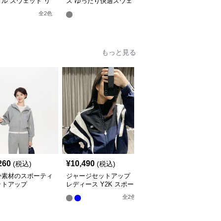
ル スウェット リ
ス ゆったり快適スウェ
ス スウェット バレルレ
クスセットアップ
ットセットアップ
ッグパンツ 上下
全
2
色
全
2
色
もっと見る
260
¥
10,490
¥
8,120
(税込)
(税込)
(税込)
か素材のスポーティ
ジャージセットアップ
おしゃれな半袖セットア
ットアップ
レディース Y2K スポー
ップ ジャージ
ティブラックトラックス
全
3
色
全
2
色
ーツ