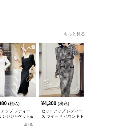
もっと見る
人気
人
980
¥
4,300
¥
4,000
(税込)
(税込)
(税込)
トアップ レディー
セットアップ レディー
セットアップ レディー
リンジジャケット&
ス ツイード ハウンドト
ス ツイード エレガント
ンジロングスカート
ゥース柄ツイードジャケ
ツイード
全
2
色
全
2
色
ードセットアップ
ット&ワンピース