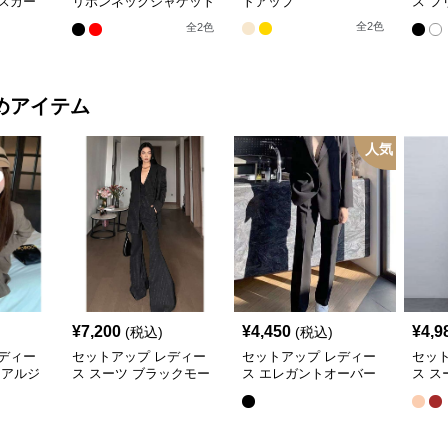
スカー
リボンネックジャケット
トアップ
ス フ
&ショートプリーツスカ
フリ
全
2
色
全
2
色
ート
ツイ
めアイテム
人気
¥
7,200
¥
4,450
¥
4,9
(税込)
(税込)
ディー
セットアップ レディー
セットアップ レディー
セッ
ュアルジ
ス スーツ ブラックモー
ス エレガントオーバー
ス ス
ドプリー
ド ストライプVネックジ
サイズスーツ
ュア
ート
ャケット&ベスト&ワイ
ット
ドパンツスーツセット