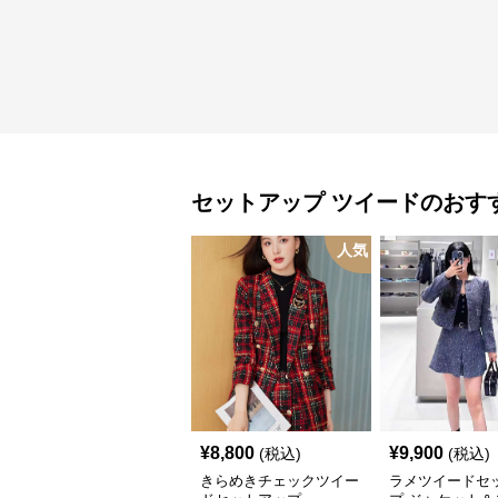
セットアップ
ツイード
のおす
人気
¥
8,800
¥
9,900
(税込)
(税込)
きらめきチェックツイー
ラメツイードセ