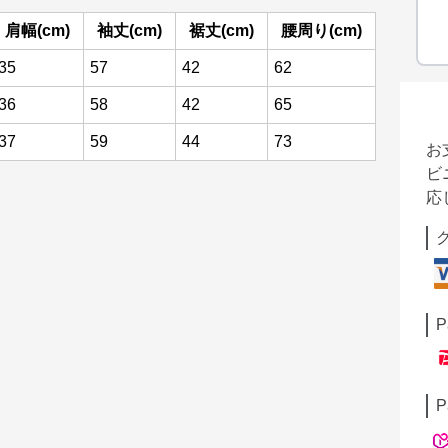
肩幅(cm)
袖丈(cm)
裾丈(cm)
腰周り(cm)
35
57
42
62
36
58
42
65
37
59
44
73
お
ビ
応
P
P