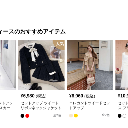
ィース
のおすすめアイテム
人気
¥
6,980
¥
8,960
¥
10,
(税込)
(税込)
ットアッ
セットアップ ツイード
エレガントツイードセッ
セッ
スカー
リボンネックジャケット
トアップ
ス フ
&ショートプリーツスカ
フリ
全
2
色
全
2
色
ート
ツイ