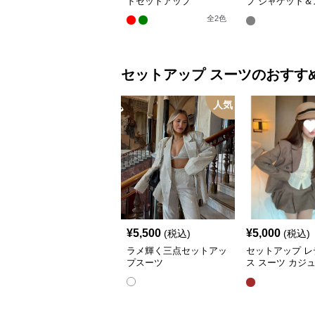
ドセットアップ
プ ジャケット＆
ト
全
2
色
セットアップ
スーツ
のおすす
人気
¥
5,500
¥
5,000
(税込)
(税込)
ラメ輝く三点セットアッ
セットアップ レ
プスーツ
ス スーツ カジ
ャケット&ワイ
ツショートスカ