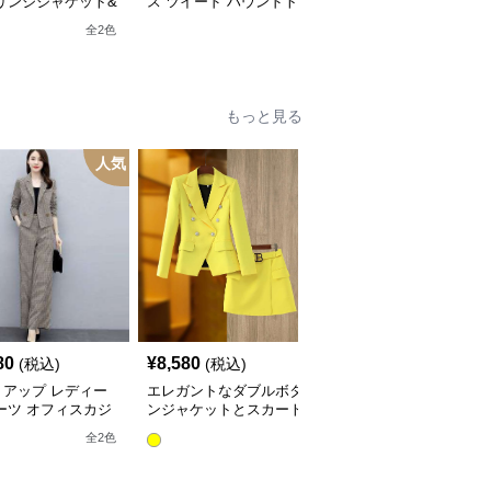
リンジジャケット&
ス ツイード ハウンドト
ス ツイード エレガント
ンジロングスカート
ゥース柄ツイードジャケ
ツイード
全
2
色
全
2
色
ードセットアップ
ット&ワンピース
もっと見る
人気
80
¥
8,580
¥
5,180
(税込)
(税込)
(税込)
トアップ レディー
エレガントなダブルボタ
レディースビジネスセッ
ーツ オフィスカジ
ンジャケットとスカート
トアップスーツ
ルチェック柄ジャケ
のセットアップ
全
10
色
全
2
色
&ワイドパンツ