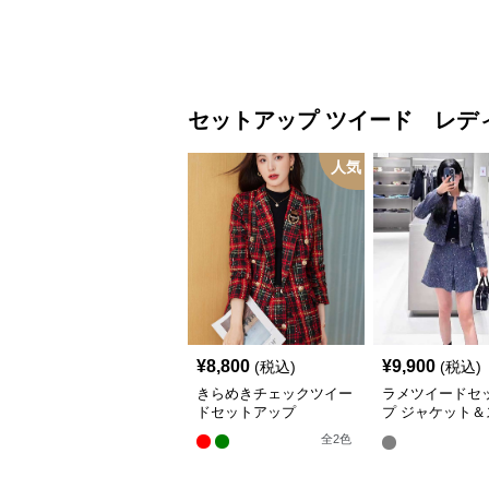
セットアップ
ツイード レデ
人気
¥
8,800
¥
9,900
(税込)
(税込)
きらめきチェックツイー
ラメツイードセ
ドセットアップ
プ ジャケット＆
ト
全
2
色