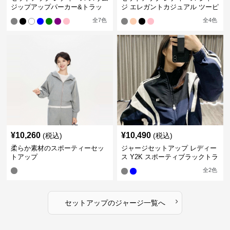
ジップアップパーカー&トラッ
ジ エレガントカジュアル ツーピ
クパンツ
ース スポーツトラック
全
7
色
全
4
色
¥
10,260
¥
10,490
(税込)
(税込)
柔らか素材のスポーティーセッ
ジャージセットアップ レディー
トアップ
ス Y2K スポーティブラックトラ
ックスーツ
全
2
色
›
セットアップ
の
ジャージ
一覧へ