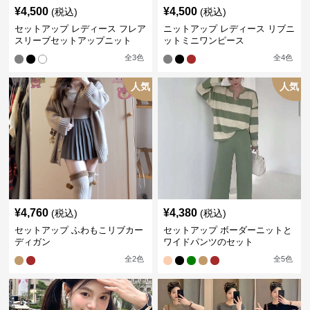
¥
4,500
¥
4,500
(税込)
(税込)
セットアップ レディース フレア
ニットアップ レディース リブニ
スリーブセットアップニット
ットミニワンピース
全
3
色
全
4
色
人気
人気
¥
4,760
¥
4,380
(税込)
(税込)
セットアップ ふわもこリブカー
セットアップ ボーダーニットと
ディガン
ワイドパンツのセット
全
2
色
全
5
色