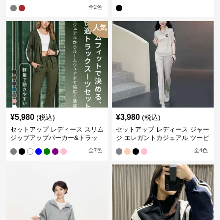
ャージ
ス ジャージ
全
2
色
人気
¥
5,980
¥
3,980
(税込)
(税込)
セットアップ レディース スリム
セットアップ レディース ジャー
ジップアップパーカー&トラッ
ジ エレガントカジュアル ツーピ
クパンツ
ース スポーツトラック
全
7
色
全
4
色