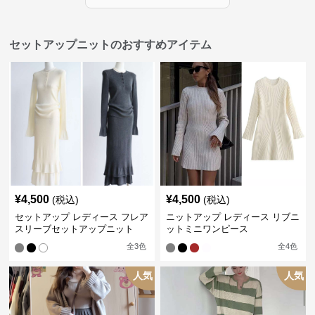
セットアップニットのおすすめアイテム
¥
4,500
¥
4,500
(税込)
(税込)
セットアップ レディース フレア
ニットアップ レディース リブニ
スリーブセットアップニット
ットミニワンピース
全
3
色
全
4
色
人気
人気