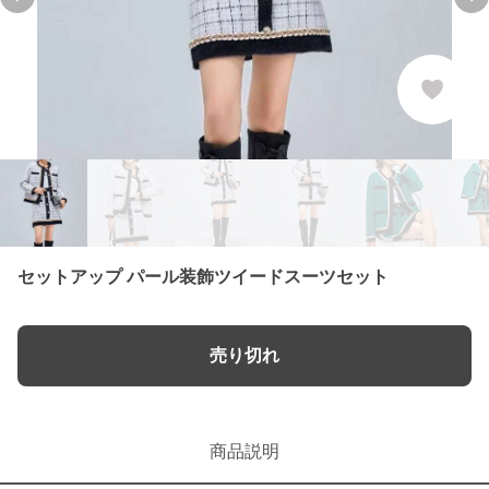
Previous slide
Ne
セットアップ パール装飾ツイードスーツセット
売り切れ
商品説明