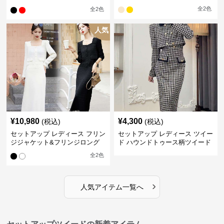
ーツスカート
全
2
色
全
2
色
人気
¥
10,980
¥
4,300
(税込)
(税込)
セットアップ レディース フリン
セットアップ レディース ツイー
ジジャケット&フリンジロング
ド ハウンドトゥース柄ツイード
スカートツイードセットアップ
ジャケット&ワンピース
全
2
色
›
人気アイテム一覧へ