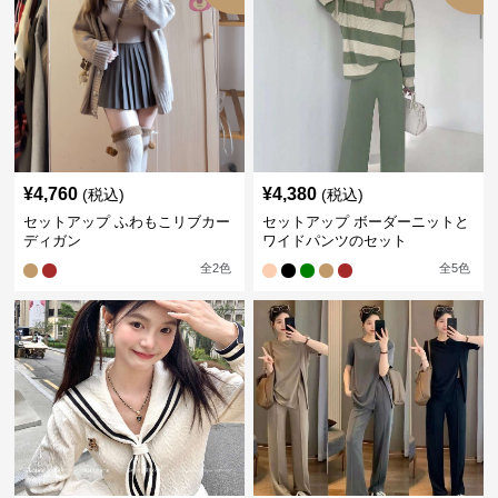
¥
4,760
¥
4,380
(税込)
(税込)
セットアップ ふわもこリブカー
セットアップ ボーダーニットと
ディガン
ワイドパンツのセット
全
2
色
全
5
色