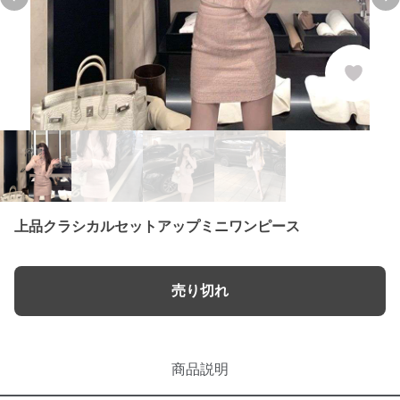
Previous slide
Ne
上品クラシカルセットアップミニワンピース
売り切れ
商品説明