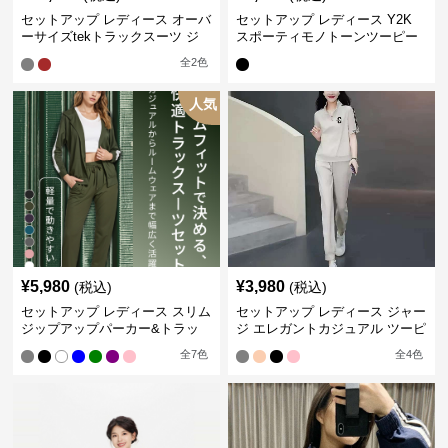
セットアップ レディース オーバ
セットアップ レディース Y2K
ーサイズtekトラックスーツ ジ
スポーティモノトーンツーピー
ャージ
ス ジャージ
全
2
色
人気
¥
5,980
¥
3,980
(税込)
(税込)
セットアップ レディース スリム
セットアップ レディース ジャー
ジップアップパーカー&トラッ
ジ エレガントカジュアル ツーピ
クパンツ
ース スポーツトラック
全
7
色
全
4
色