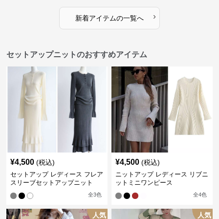
›
新着アイテムの一覧へ
セットアップニットのおすすめアイテム
¥
4,500
¥
4,500
(税込)
(税込)
セットアップ レディース フレア
ニットアップ レディース リブニ
スリーブセットアップニット
ットミニワンピース
全
3
色
全
4
色
人気
人気