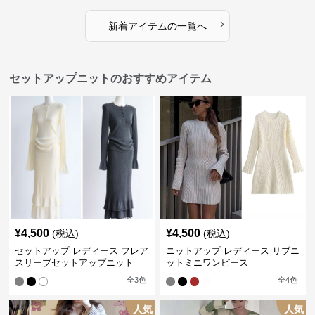
›
新着アイテムの一覧へ
セットアップニットのおすすめアイテム
¥
4,500
¥
4,500
(税込)
(税込)
セットアップ レディース フレア
ニットアップ レディース リブニ
スリーブセットアップニット
ットミニワンピース
全
3
色
全
4
色
人気
人気