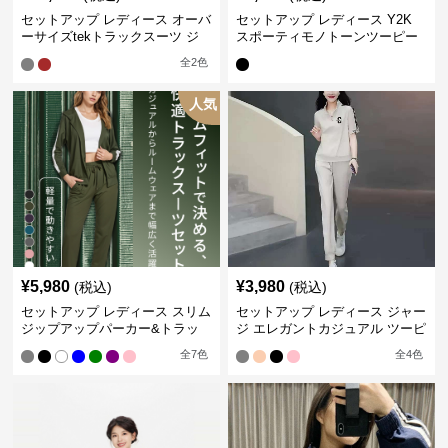
セットアップ レディース オーバ
セットアップ レディース Y2K
ーサイズtekトラックスーツ ジ
スポーティモノトーンツーピー
ャージ
ス ジャージ
全
2
色
人気
¥
5,980
¥
3,980
(税込)
(税込)
セットアップ レディース スリム
セットアップ レディース ジャー
ジップアップパーカー&トラッ
ジ エレガントカジュアル ツーピ
クパンツ
ース スポーツトラック
全
7
色
全
4
色