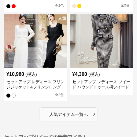
ーツスカート
全
2
色
全
2
色
人気
¥
10,980
¥
4,300
(税込)
(税込)
セットアップ レディース フリン
セットアップ レディース ツイー
ジジャケット&フリンジロング
ド ハウンドトゥース柄ツイード
スカートツイードセットアップ
ジャケット&ワンピース
全
2
色
›
人気アイテム一覧へ