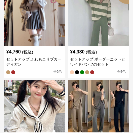
¥
4,760
¥
4,380
(税込)
(税込)
セットアップ ふわもこリブカー
セットアップ ボーダーニットと
ディガン
ワイドパンツのセット
全
2
色
全
5
色