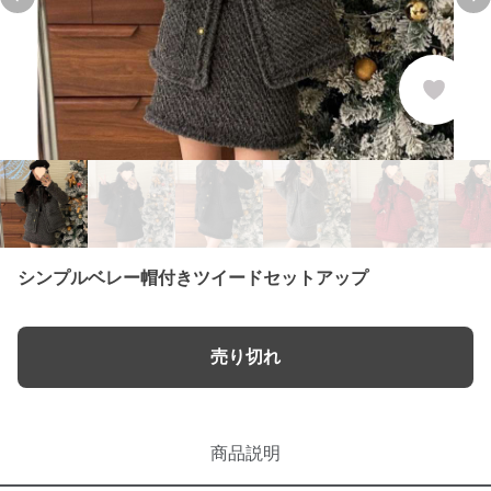
Previous slide
Ne
シンプルベレー帽付きツイードセットアップ
売り切れ
商品説明