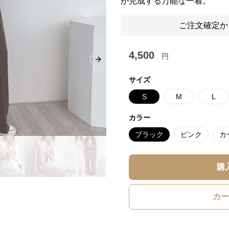
が完成する万能な一着。
ご注文確定か
4,500
円
Next slide
サイズ
S
M
L
カラー
ブラック
ピンク
カ
購
カー