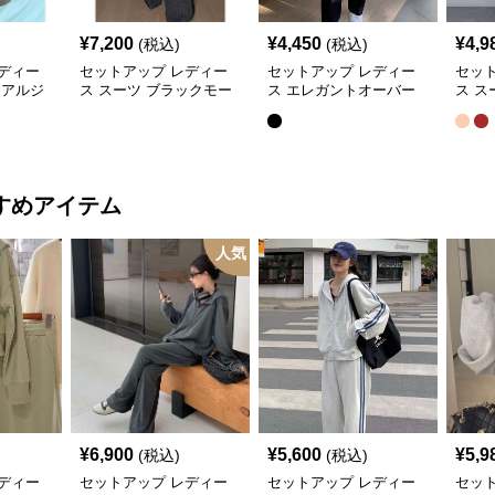
¥
7,200
¥
4,450
¥
4,9
(税込)
(税込)
ディー
セットアップ レディー
セットアップ レディー
セッ
ュアルジ
ス スーツ ブラックモー
ス エレガントオーバー
ス ス
ドプリー
ド ストライプVネックジ
サイズスーツ
ュア
ート
ャケット&ベスト&ワイ
ット
ドパンツスーツセット
すめアイテム
人気
¥
6,900
¥
5,600
¥
5,9
(税込)
(税込)
ディー
セットアップ レディー
セットアップ レディー
セッ