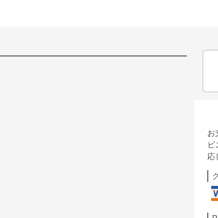
お
ビ
応