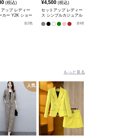
80
¥
4,500
¥
3,800
(税込)
(税込)
(税込)
トアップ レディー
セットアップ レディー
セットアップ レディー
ーカー Y2K ショー
ス シンプルカジュアル
ス パーカー オーバーサ
ップアップパーカー
セットアップ
イズジップアップパーカ
全
2
色
全
6
色
全
2
色
イドパンツ
ー上下セット
もっと見る
人気