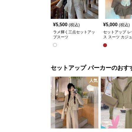
¥
5,500
¥
5,000
(税込)
(税込)
ラメ輝く三点セットアッ
セットアップ レ
プスーツ
ス スーツ カジ
ャケット&ワイ
ツショートスカ
セットアップ
パーカー
のおす
人気