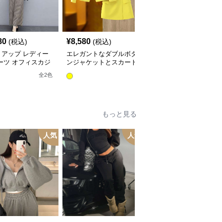
80
¥
8,580
¥
5,180
(税込)
(税込)
(税込)
トアップ レディー
エレガントなダブルボタ
レディースビジネスセッ
ーツ オフィスカジ
ンジャケットとスカート
トアップスーツ
ルチェック柄ジャケ
のセットアップ
全
10
色
全
2
色
&ワイドパンツ
もっと見る
人気
人気