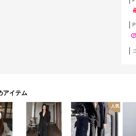
P
P
めアイテム
人気