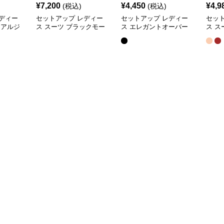
¥
7,200
¥
4,450
¥
4,9
(税込)
(税込)
ディー
セットアップ レディー
セットアップ レディー
セッ
ュアルジ
ス スーツ ブラックモー
ス エレガントオーバー
ス ス
ドプリー
ド ストライプVネックジ
サイズスーツ
ュア
ート
ャケット&ベスト&ワイ
ット
ドパンツスーツセット