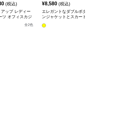
80
¥
8,580
¥
5,180
(税込)
(税込)
(税込)
トアップ レディー
エレガントなダブルボタ
レディースビジネスセッ
ーツ オフィスカジ
ンジャケットとスカート
トアップスーツ
ルチェック柄ジャケ
のセットアップ
全
10
色
全
2
色
&ワイドパンツ