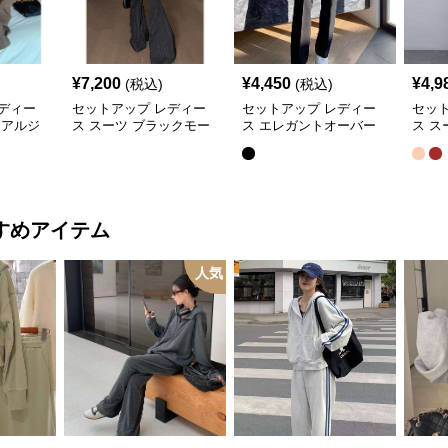
¥
7,200
¥
4,450
¥
4,9
(税込)
(税込)
ディー
セットアップ レディー
セットアップ レディー
セッ
ュアルジ
ス スーツ ブラックモー
ス エレガントオーバー
ス ス
ドプリー
ド ストライプVネックジ
サイズスーツ
ュア
ート
ャケット&ベスト&ワイ
ット
ドパンツスーツセット
すめアイテム
人気