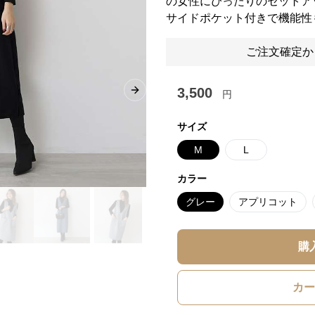
の女性にぴったりのセットア
サイドポケット付きで機能性
ご注文確定か
3,500
円
Next slide
サイズ
M
L
カラー
グレー
アプリコット
購
カー