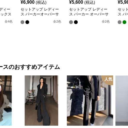
¥
6,900
¥
5,600
¥
5,9
(税込)
(税込)
ディー
セットアップ レディー
セットアップ レディー
セッ
ラックス
ス パーカーオーバーサ
ス パーカー オーバーサ
ス パ
ルグリ
イズ シンプルスウェッ
イズジップパーカー&リ
トジ
全
4
色
全
2
色
全
2
色
セット
トパーカー上下
ラックストラックパンツ
＆ワ
ース
のおすすめアイテム
人気