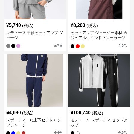
¥
5,740
¥
8,200
(税込)
(税込)
レディース 半袖セットアップ ジ
セットアップ ジャージー素材 カ
ャージ
ジュアルウインドブレーカージ
ャケット &ロングスカートセッ
全
3
色
全
3
色
ト
¥
4,680
¥
106,740
(税込)
(税込)
スポーティーな上下セットアッ
モノトーン スポーティ セットア
プジャージ
ップ
全
4
色
全
2
色