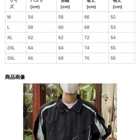
サイ
バスト
肩幅
着丈
袖丈
ズ
(cm)
(cm)
(cm)
(cm)
M
54
58
66
52
L
58
60
68
53
XL
62
62
72
54
2XL
64
64
74
55
3XL
66
68
76
56
商品画像