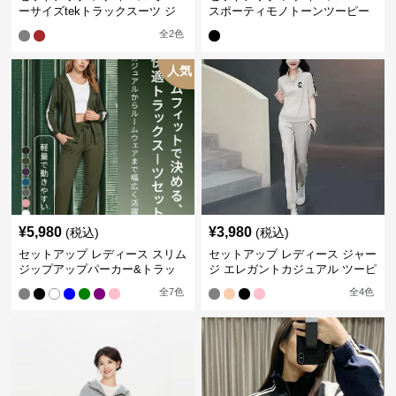
ーサイズtekトラックスーツ ジ
スポーティモノトーンツーピー
ャージ
ス ジャージ
全
2
色
人気
¥
5,980
¥
3,980
(税込)
(税込)
セットアップ レディース スリム
セットアップ レディース ジャー
ジップアップパーカー&トラッ
ジ エレガントカジュアル ツーピ
クパンツ
ース スポーツトラック
全
7
色
全
4
色