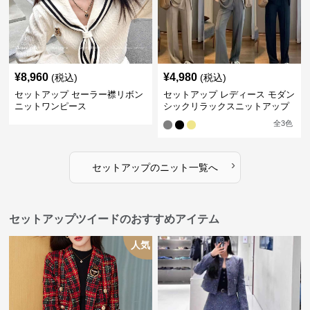
¥
8,960
¥
4,980
(税込)
(税込)
セットアップ セーラー襟リボン
セットアップ レディース モダン
ニットワンピース
シックリラックスニットアップ
全
3
色
›
セットアップ
の
ニット
一覧へ
セットアップツイードのおすすめアイテム
人気