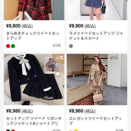
¥
8,800
¥
9,900
(税込)
(税込)
きらめきチェックツイードセッ
ラメツイードセットアップ ジャ
トアップ
ケット＆スカート
全
2
色
人気
¥
6,980
¥
8,960
(税込)
(税込)
セットアップ ツイード リボンネ
エレガントツイードセットアッ
ックジャケット&ショートプリ
プ
ーツスカート
全
2
色
全
2
色