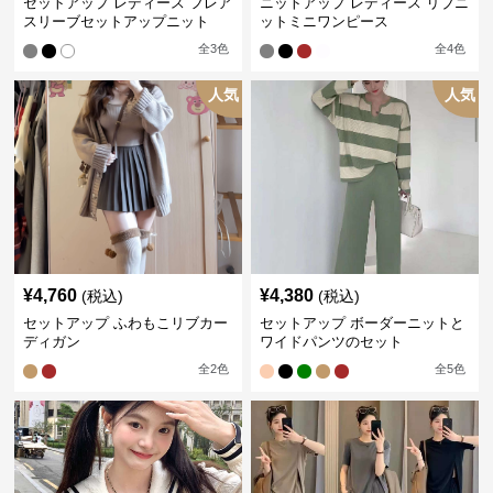
セットアップ レディース フレア
ニットアップ レディース リブニ
スリーブセットアップニット
ットミニワンピース
全
3
色
全
4
色
人気
人気
¥
4,760
¥
4,380
(税込)
(税込)
セットアップ ふわもこリブカー
セットアップ ボーダーニットと
ディガン
ワイドパンツのセット
全
2
色
全
5
色