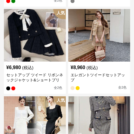
全
2
色
人気
¥
6,980
¥
8,960
(税込)
(税込)
セットアップ ツイード リボンネ
エレガントツイードセットアッ
ックジャケット&ショートプリ
プ
ーツスカート
全
2
色
全
2
色
人気