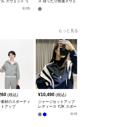
ル スウェット リ
ス ゆったり快適スウェ
ス スウェット バレルレ
クスセットアップ
ットセットアップ
ッグパンツ 上下
全
2
色
全
2
色
もっと見る
260
¥
10,490
¥
8,120
(税込)
(税込)
(税込)
か素材のスポーティ
ジャージセットアップ
おしゃれな半袖セットア
ットアップ
レディース Y2K スポー
ップ ジャージ
ティブラックトラックス
全
3
色
全
2
色
ーツ