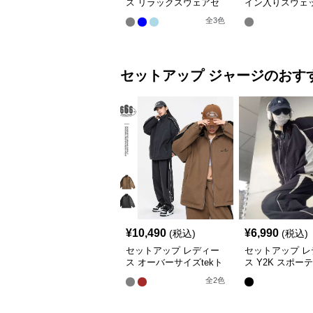
ス リラックスウェアセ
イン入りスウェ
ットアップ
セット
全
3
色
セットアップ
ジャージ
のおす
¥
10,490
¥
6,990
(税込)
(税込)
セットアップ レディー
セットアップ レ
ス オーバーサイズtekト
ス Y2K スポー
ラックスーツ ジャージ
トーンツーピース
全
2
色
ージ