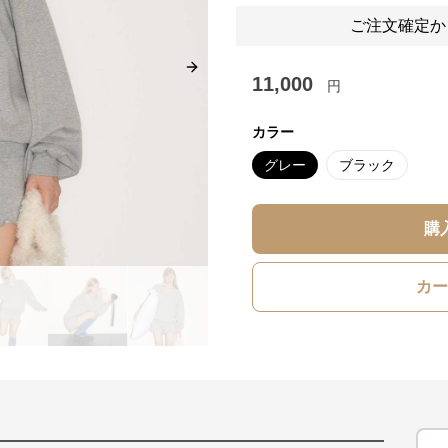
ご注文確定か
Next slide
11,000
円
カラー
グレー
ブラック
購
カー