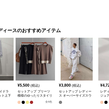
ディース
のおすすめアイテム
¥
5,500
¥
3,800
¥
4,7
(税込)
(税込)
イドラ
セットアップ プリーツ
セットアップ レディー
レデ
ット上下
模様のゆったりスタイリ
ス オーバーサイズスウ
ジュア
ッシュセット
ェットセットアップ
ラッ
全
4
色