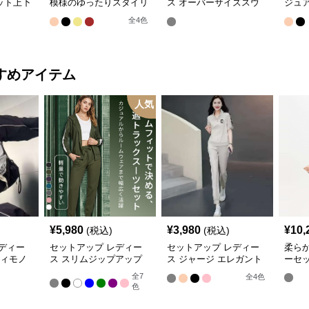
ット上下
模様のゆったりスタイリ
ス オーバーサイズスウ
ジュア
ッシュセット
ェットセットアップ
ラッ
全
4
色
すめアイテム
人気
¥
5,980
¥
3,980
¥
10,
(税込)
(税込)
ディー
セットアップ レディー
セットアップ レディー
柔ら
ティモノ
ス スリムジップアップ
ス ジャージ エレガント
ーセ
 ジャ
パーカー&トラックパン
カジュアル ツーピース
全
7
全
4
色
ツ
スポーツトラック
色