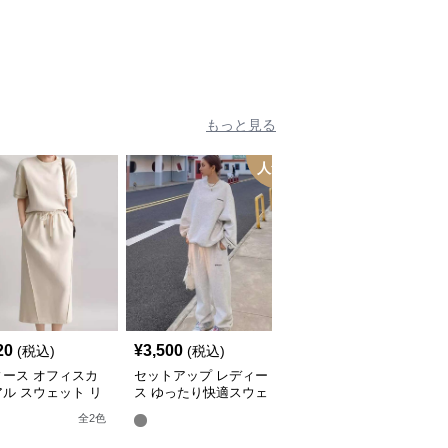
もっと見る
人気
20
¥
3,500
¥
5,200
(税込)
(税込)
(税込)
ィース オフィスカ
セットアップ レディー
セットアップ レディー
ル スウェット リ
ス ゆったり快適スウェ
ス スウェット バレルレ
クスセットアップ
ットセットアップ
ッグパンツ 上下
全
2
色
全
2
色