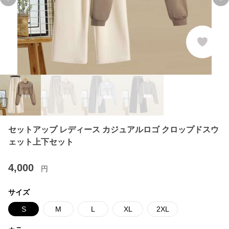
Previous slide
Ne
セットアップ レディース カジュアルロゴ クロップドスウ
ェット上下セット
4,000
円
サイズ
S
M
L
XL
2XL