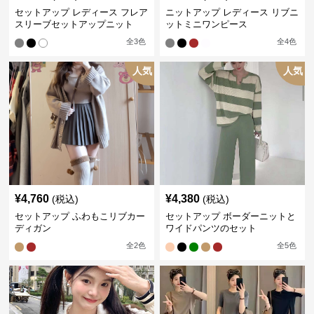
セットアップ レディース フレア
ニットアップ レディース リブニ
スリーブセットアップニット
ットミニワンピース
全
3
色
全
4
色
人気
人気
¥
4,760
¥
4,380
(税込)
(税込)
セットアップ ふわもこリブカー
セットアップ ボーダーニットと
ディガン
ワイドパンツのセット
全
2
色
全
5
色