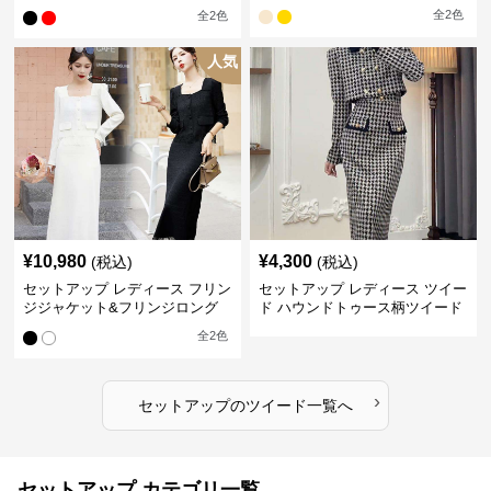
ーツスカート
全
2
色
全
2
色
人気
¥
10,980
¥
4,300
(税込)
(税込)
セットアップ レディース フリン
セットアップ レディース ツイー
ジジャケット&フリンジロング
ド ハウンドトゥース柄ツイード
スカートツイードセットアップ
ジャケット&ワンピース
全
2
色
›
セットアップ
の
ツイード
一覧へ
セットアップ カテゴリ一覧