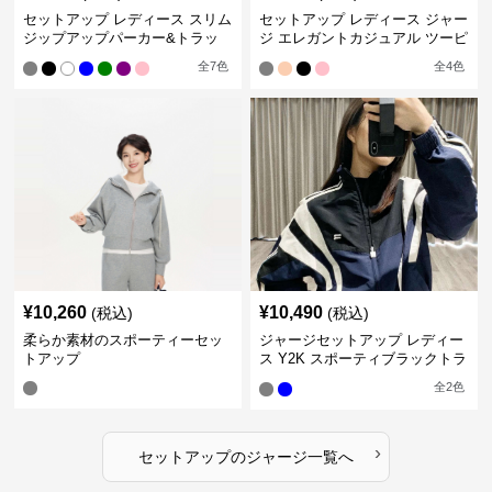
セットアップ レディース スリム
セットアップ レディース ジャー
ジップアップパーカー&トラッ
ジ エレガントカジュアル ツーピ
クパンツ
ース スポーツトラック
全
7
色
全
4
色
¥
10,260
¥
10,490
(税込)
(税込)
柔らか素材のスポーティーセッ
ジャージセットアップ レディー
トアップ
ス Y2K スポーティブラックトラ
ックスーツ
全
2
色
›
セットアップ
の
ジャージ
一覧へ