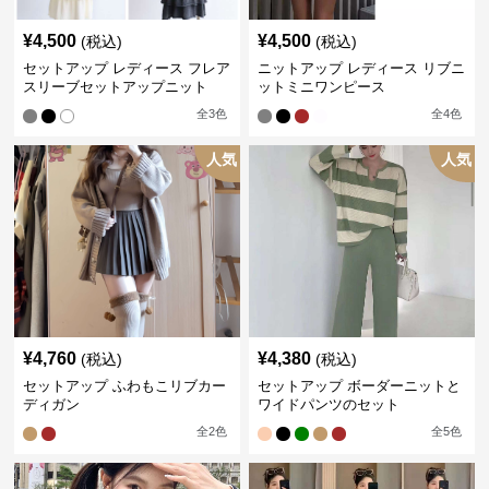
¥
4,500
¥
4,500
(税込)
(税込)
セットアップ レディース フレア
ニットアップ レディース リブニ
スリーブセットアップニット
ットミニワンピース
全
3
色
全
4
色
人気
人気
¥
4,760
¥
4,380
(税込)
(税込)
セットアップ ふわもこリブカー
セットアップ ボーダーニットと
ディガン
ワイドパンツのセット
全
2
色
全
5
色