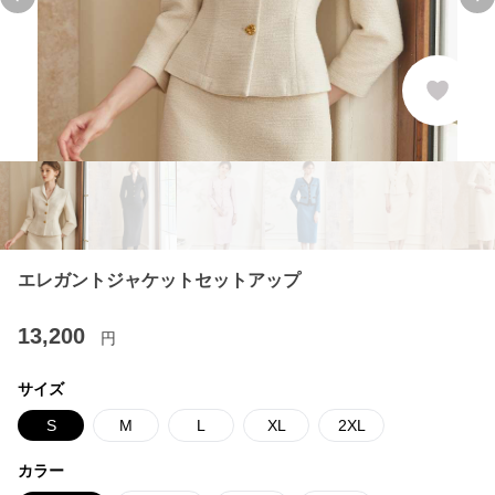
Previous slide
Ne
エレガントジャケットセットアップ
13,200
円
サイズ
S
M
L
XL
2XL
カラー