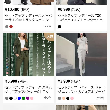
¥
10,490
¥
6,990
(税込)
(税込)
セットアップ レディース オーバ
セットアップ レディース Y2K
ーサイズtekトラックスーツ ジ
スポーティモノトーンツーピー
ャージ
ス ジャージ
全
2
色
人気
¥
5,980
¥
3,980
(税込)
(税込)
セットアップ レディース スリム
セットアップ レディース ジャー
ジップアップパーカー&トラッ
ジ エレガントカジュアル ツーピ
クパンツ
ース スポーツトラック
全
7
色
全
4
色