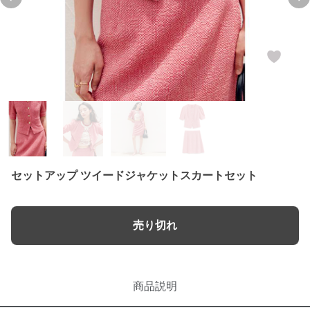
Previous slide
Ne
セットアップ ツイードジャケットスカートセット
売り切れ
商品説明