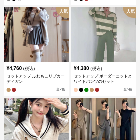
人気
人気
¥
4,760
¥
4,380
(税込)
(税込)
セットアップ ふわもこリブカー
セットアップ ボーダーニットと
ディガン
ワイドパンツのセット
全
2
色
全
5
色