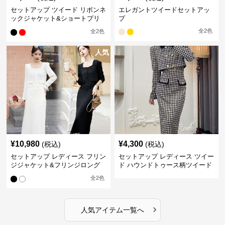
セットアップ ツイード リボンネ
エレガントツイードセットアッ
ックジャケット&ショートプリ
プ
ーツスカート
全
2
色
全
2
色
人気
¥
10,980
¥
4,300
(税込)
(税込)
セットアップ レディース フリン
セットアップ レディース ツイー
ジジャケット&フリンジロング
ド ハウンドトゥース柄ツイード
スカートツイードセットアップ
ジャケット&ワンピース
全
2
色
›
人気アイテム一覧へ