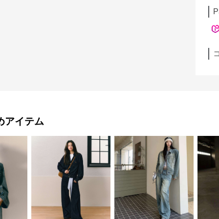
P
めアイテム