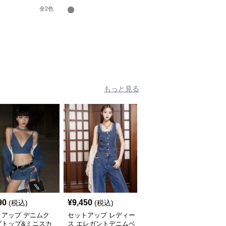
クスセットアップ
ットセットアップ
ッグパンツ 上下
全
2
色
全
2
色
もっと見る
90
¥
9,450
¥
5,440
(税込)
(税込)
(税込)
トアップ デニムク
セットアップ レディー
セットアップ レディー
プトップ&ミニスカ
ス エレガントデニムベ
ス デニム シンプルジャ