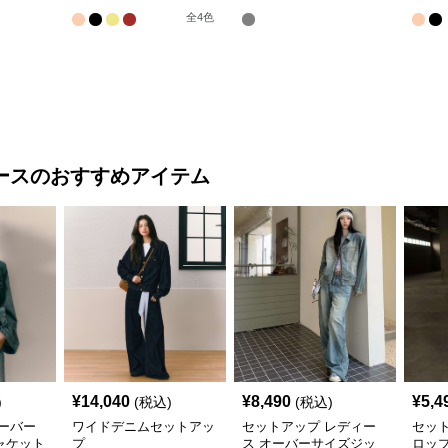
ッシュセット
ェットセットアップ
ラッ
全
4
色
ース
のおすすめアイテム
¥
14,040
¥
8,490
¥
5,4
)
(税込)
(税込)
ーバー
ワイドデニムセットアッ
セットアップ レディー
セッ
ャケット
プ
ス オーバーサイズジッ
ロッ