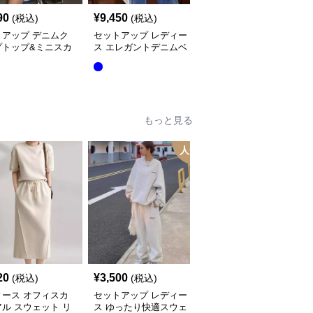
90
¥
9,450
¥
5,440
(税込)
(税込)
(税込)
トアップ デニムク
セットアップ レディー
セットアップ レディー
プトップ&ミニスカ
ス エレガントデニムベ
ス デニム シンプルジャ
セット
スト&ワイドパンツセッ
ンプスーツ風デニムシャ
ト
ツ&パンツ
もっと見る
人気
20
¥
3,500
¥
5,200
(税込)
(税込)
(税込)
ィース オフィスカ
セットアップ レディー
セットアップ レディー
ル スウェット リ
ス ゆったり快適スウェ
ス スウェット バレルレ