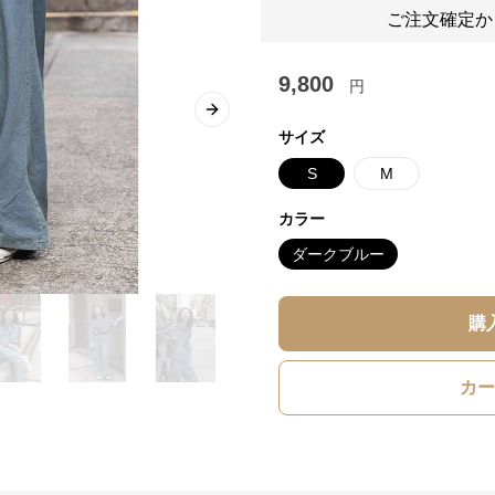
ご注文確定か
9,800
円
Next slide
サイズ
S
M
カラー
ダークブルー
購
カー