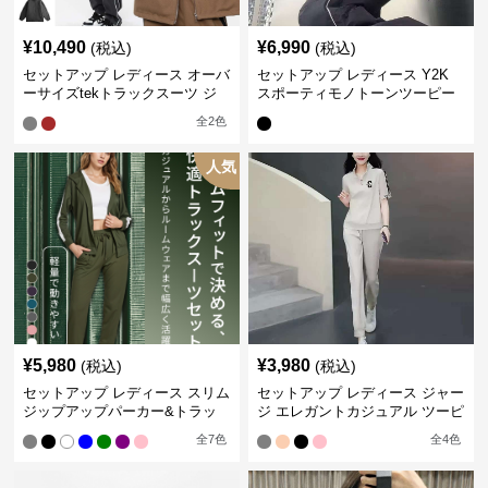
¥
10,490
¥
6,990
(税込)
(税込)
セットアップ レディース オーバ
セットアップ レディース Y2K
ーサイズtekトラックスーツ ジ
スポーティモノトーンツーピー
ャージ
ス ジャージ
全
2
色
人気
¥
5,980
¥
3,980
(税込)
(税込)
セットアップ レディース スリム
セットアップ レディース ジャー
ジップアップパーカー&トラッ
ジ エレガントカジュアル ツーピ
クパンツ
ース スポーツトラック
全
7
色
全
4
色