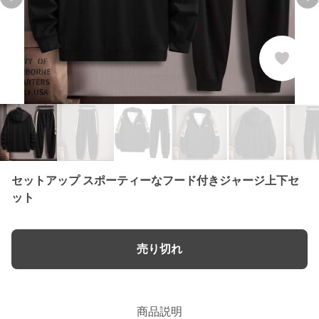
Previous slide
Ne
セットアップ スポーティーなフード付きジャージ上下セ
ット
売り切れ
商品説明