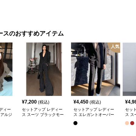
ース
のおすすめアイテム
人気
¥
7,200
¥
4,450
¥
4,9
(税込)
(税込)
ディー
セットアップ レディー
セットアップ レディー
セッ
ュアルジ
ス スーツ ブラックモー
ス エレガントオーバー
ス ス
ドプリー
ド ストライプVネックジ
サイズスーツ
ュア
ート
ャケット&ベスト&ワイ
ット
ドパンツスーツセット