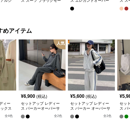
ュアルジ
ス スーツ ブラックモー
ス エレガントオーバー
ス ス
ドプリー
ド ストライプVネックジ
サイズスーツ
ュア
ート
ャケット&ベスト&ワイ
ット
ドパンツスーツセット
すめアイテム
人気
¥
6,900
¥
5,600
¥
5,9
(税込)
(税込)
ディー
セットアップ レディー
セットアップ レディー
セッ
ラックス
ス パーカーオーバーサ
ス パーカー オーバーサ
ス パ
ルグリ
イズ シンプルスウェッ
イズジップパーカー&リ
トジ
全
4
色
全
2
色
全
2
色
セット
トパーカー上下
ラックストラックパンツ
＆ワ