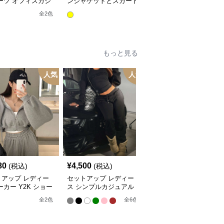
ーツ オフィスカジ
ンジャケットとスカート
トアップスーツ
ルチェック柄ジャケ
のセットアップ
全
10
色
全
2
色
&ワイドパンツ
もっと見る
人気
人気
80
¥
4,500
¥
3,800
(税込)
(税込)
(税込)
トアップ レディー
セットアップ レディー
セットアップ レディー
ーカー Y2K ショー
ス シンプルカジュアル
ス パーカー オーバーサ
ップアップパーカー
セットアップ
イズジップアップパーカ
全
2
色
全
6
色
全
2
色
イドパンツ
ー上下セット