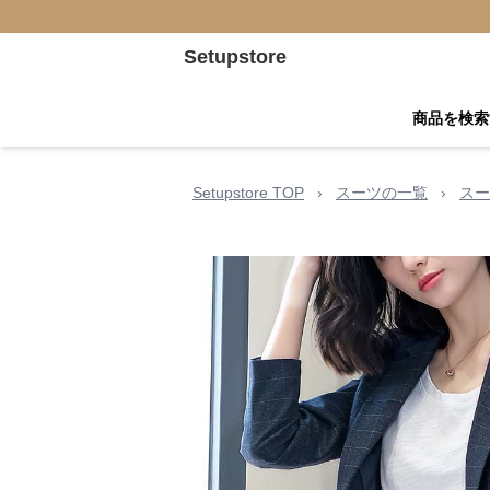
Setupstore
商品を検索
Setupstore TOP
›
スーツの一覧
›
スー