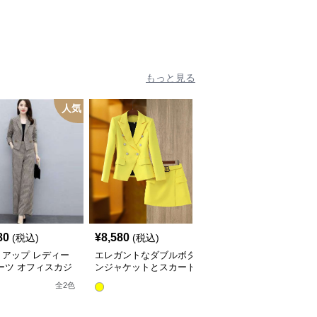
もっと見る
人気
80
¥
8,580
¥
5,180
(税込)
(税込)
(税込)
トアップ レディー
エレガントなダブルボタ
レディースビジネスセッ
ーツ オフィスカジ
ンジャケットとスカート
トアップスーツ
ルチェック柄ジャケ
のセットアップ
全
10
色
全
2
色
&ワイドパンツ