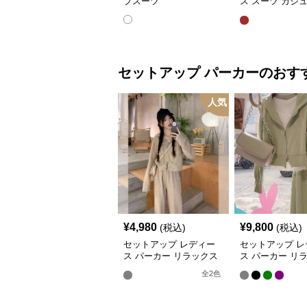
プスーツ
ス スーツ カジ
ャケット&ワイ
ツショートスカ
セットアップ
パーカー
のおす
人気
¥
4,980
¥
9,800
(税込)
(税込)
セットアップ レディー
セットアップ レ
ス パーカー リラックス
ス パーカー リ
ジップアップパーカー&
フィット パステ
全
2
色
パンツ
ーン フーディー