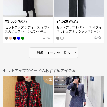
¥
3,500
¥
4,520
(税込)
(税込)
セットアップ レディース オフィ
セットアップ レディース オフィ
スカジュアル エレガントチュニ
スカジュアルリラックスジャン
ックワンピースセット
プスーツ
全
5
色
全
2
色
›
新着アイテムの一覧へ
セットアップツイードのおすすめアイテム
人気