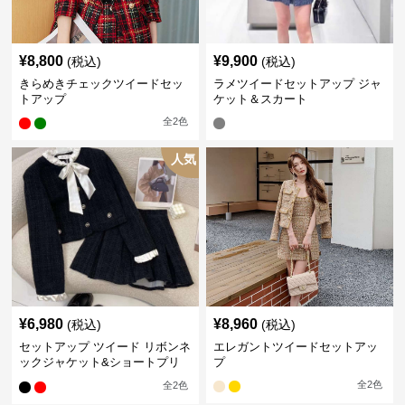
¥
8,800
¥
9,900
(税込)
(税込)
きらめきチェックツイードセッ
ラメツイードセットアップ ジャ
トアップ
ケット＆スカート
全
2
色
人気
¥
6,980
¥
8,960
(税込)
(税込)
セットアップ ツイード リボンネ
エレガントツイードセットアッ
ックジャケット&ショートプリ
プ
ーツスカート
全
2
色
全
2
色