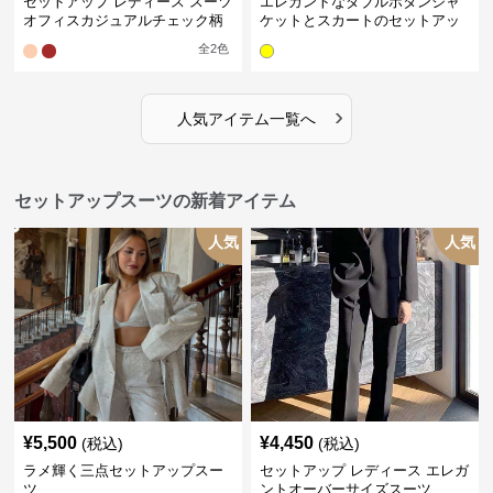
セットアップ レディース スーツ
エレガントなダブルボタンジャ
オフィスカジュアルチェック柄
ケットとスカートのセットアッ
ジャケット&ワイドパンツ
プ
全
2
色
›
人気アイテム一覧へ
セットアップスーツの新着アイテム
人気
人気
¥
5,500
¥
4,450
(税込)
(税込)
ラメ輝く三点セットアップスー
セットアップ レディース エレガ
ツ
ントオーバーサイズスーツ