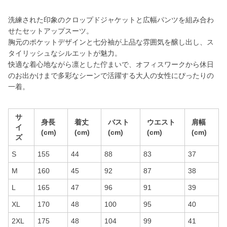
洗練された印象のクロップドジャケットと広幅パンツを組み合わ
せたセットアップスーツ。
胸元のポケットデザインと七分袖が上品な雰囲気を醸し出し、ス
タイリッシュなシルエットが魅力。
快適な着心地ながら凛とした佇まいで、オフィスワークから休日
のお出かけまで多彩なシーンで活躍する大人の女性にぴったりの
一着。
サ
身長
着丈
バスト
ウエスト
肩幅
イ
(cm)
(cm)
(cm)
(cm)
(cm)
ズ
S
155
44
88
83
37
M
160
45
92
87
38
L
165
47
96
91
39
XL
170
48
100
95
40
2XL
175
48
104
99
41