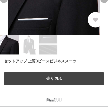
Previous slide
Ne
セットアップ 上質3ピースビジネススーツ
売り切れ
商品説明