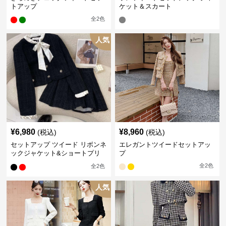
トアップ
ケット＆スカート
全
2
色
人気
¥
6,980
¥
8,960
(税込)
(税込)
セットアップ ツイード リボンネ
エレガントツイードセットアッ
ックジャケット&ショートプリ
プ
ーツスカート
全
2
色
全
2
色
人気