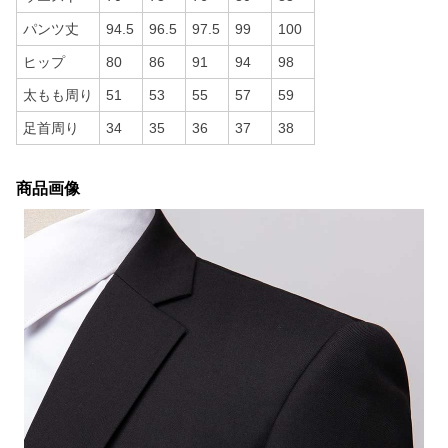
パンツ丈
94.5
96.5
97.5
99
100
ヒップ
80
86
91
94
98
太もも周り
51
53
55
57
59
足首周り
34
35
36
37
38
商品画像