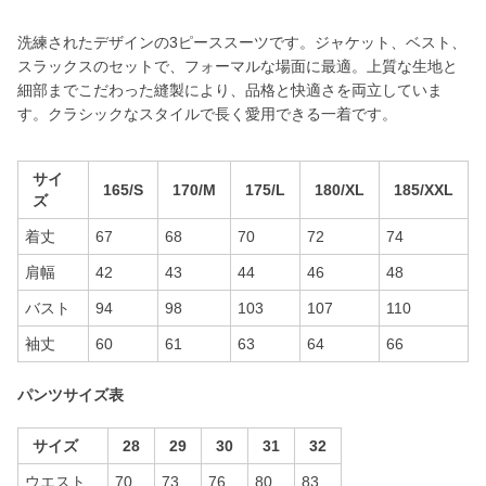
洗練されたデザインの3ピーススーツです。ジャケット、ベスト、
スラックスのセットで、フォーマルな場面に最適。上質な生地と
細部までこだわった縫製により、品格と快適さを両立していま
す。クラシックなスタイルで長く愛用できる一着です。
サイ
165/S
170/M
175/L
180/XL
185/XXL
ズ
着丈
67
68
70
72
74
肩幅
42
43
44
46
48
バスト
94
98
103
107
110
袖丈
60
61
63
64
66
パンツサイズ表
サイズ
28
29
30
31
32
ウエスト
70
73
76
80
83