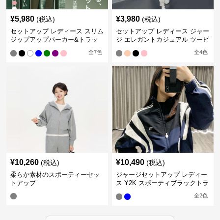
¥
5,980
¥
3,980
(税込)
(税込)
セットアップ レディース スリム
セットアップ レディース ジャー
ジップアップパーカー&トラッ
ジ エレガントカジュアル ツーピ
クパンツ
ース スポーツトラック
全
7
色
全
4
色
¥
10,260
¥
10,490
(税込)
(税込)
柔らか素材のスポーティーセッ
ジャージセットアップ レディー
トアップ
ス Y2K スポーティブラックトラ
ックスーツ
全
2
色