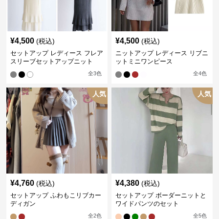
¥
4,500
¥
4,500
(税込)
(税込)
セットアップ レディース フレア
ニットアップ レディース リブニ
スリーブセットアップニット
ットミニワンピース
全
3
色
全
4
色
人気
人気
¥
4,760
¥
4,380
(税込)
(税込)
セットアップ ふわもこリブカー
セットアップ ボーダーニットと
ディガン
ワイドパンツのセット
全
2
色
全
5
色