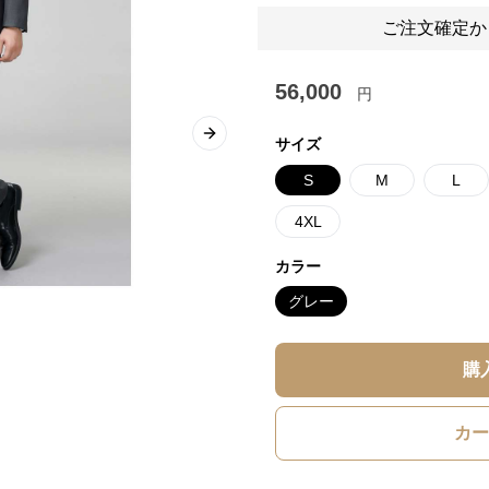
ご注文確定か
56,000
円
Next slide
サイズ
S
M
L
4XL
カラー
グレー
購
カー