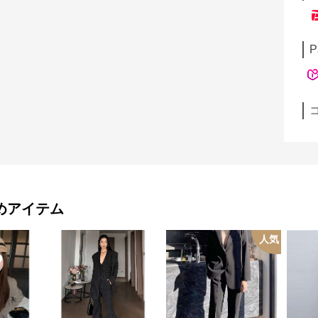
P
めアイテム
人気