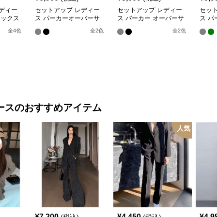
ディー
セットアップ レディー
セットアップ レディー
セッ
ラックス
ス パーカーオーバーサ
ス パーカー オーバーサ
ス パ
ルグリ
イズ シンプルスウェッ
イズジップパーカー&リ
トジ
全
4
色
全
2
色
全
2
色
セット
トパーカー上下
ラックストラックパンツ
＆ワ
ース
のおすすめアイテム
人気
¥
7,200
¥
4,450
¥
4,9