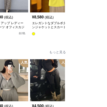
80
¥
8,580
¥
5,180
(税込)
(税込)
(税込)
トアップ レディー
エレガントなダブルボタ
レディースビジネスセッ
ーツ オフィスカジ
ンジャケットとスカート
トアップスーツ
ルチェック柄ジャケ
のセットアップ
全
10
色
全
2
色
&ワイドパンツ
もっと見る
人気
人気
80
¥
4,500
¥
3,800
(税込)
(税込)
(税込)