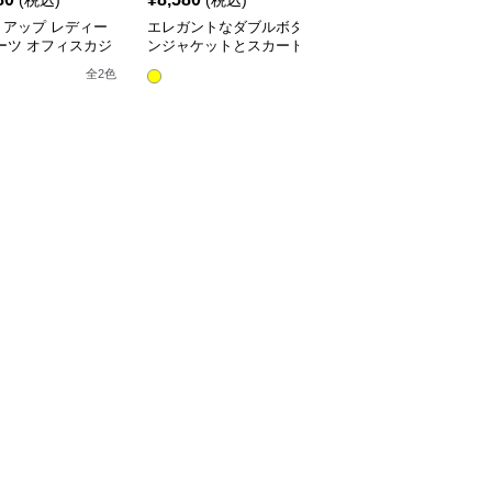
(税込)
(税込)
(税込)
トアップ レディー
エレガントなダブルボタ
レディースビジネスセッ
ーツ オフィスカジ
ンジャケットとスカート
トアップスーツ
ルチェック柄ジャケ
のセットアップ
全
10
色
全
2
色
&ワイドパンツ