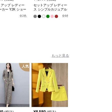
トアップ レディー
セットアップ レディー
セットアップ レディー
ーカー Y2K ショー
ス シンプルカジュアル
ス パーカー オーバーサ
ップアップパーカー
セットアップ
イズジップアップパーカ
全
2
色
全
6
色
全
2
色
イドパンツ
ー上下セット
もっと見る
人気
80
¥
8,580
¥
5,180