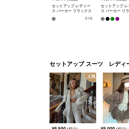
セットアップ レディー
セットアップ レ
ス パーカー リラックス
ス パーカー リ
ジップアップパーカー&
フィット パステ
全
2
色
パンツ
ーン フーディー
セットアップ
スーツ レディ
人気
¥
5,500
¥
5,000