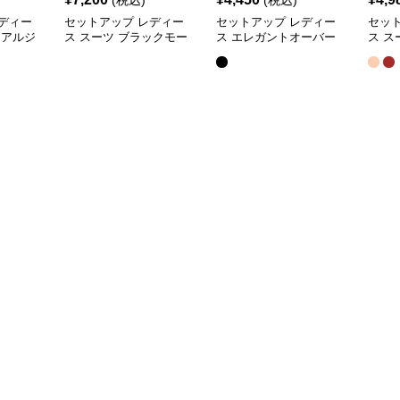
(税込)
(税込)
ディー
セットアップ レディー
セットアップ レディー
セッ
ュアルジ
ス スーツ ブラックモー
ス エレガントオーバー
ス ス
ドプリー
ド ストライプVネックジ
サイズスーツ
ュア
ート
ャケット&ベスト&ワイ
ット
ドパンツスーツセット