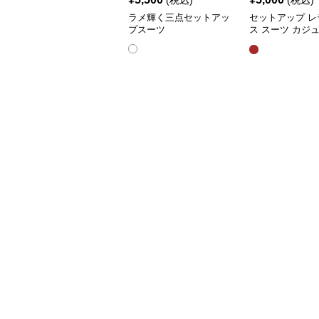
(税込)
(税込)
ラメ輝く三点セットアッ
セットアップ レ
プスーツ
ス スーツ カジ
ャケット&ワイ
ツショートスカ