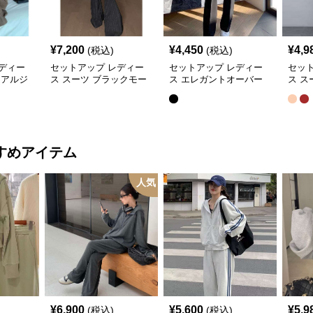
¥
7,200
¥
4,450
¥
4,9
(税込)
(税込)
ディー
セットアップ レディー
セットアップ レディー
セッ
ュアルジ
ス スーツ ブラックモー
ス エレガントオーバー
ス ス
ドプリー
ド ストライプVネックジ
サイズスーツ
ュア
ート
ャケット&ベスト&ワイ
ット
ドパンツスーツセット
すめアイテム
人気
¥
6,900
¥
5,600
¥
5,9
(税込)
(税込)