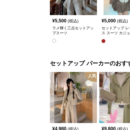
¥
5,500
¥
5,000
(税込)
(税込)
ラメ輝く三点セットアッ
セットアップ レ
プスーツ
ス スーツ カジ
ャケット&ワイ
ツショートスカ
セットアップ
パーカー
のおす
人気
¥
4,980
¥
9,800
(税込)
(税込)