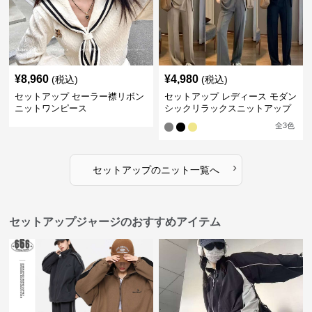
¥
8,960
¥
4,980
(税込)
(税込)
セットアップ セーラー襟リボン
セットアップ レディース モダン
ニットワンピース
シックリラックスニットアップ
全
3
色
›
セットアップ
の
ニット
一覧へ
セットアップジャージのおすすめアイテム