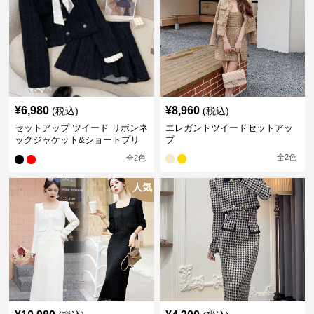
¥
6,980
¥
8,960
(税込)
(税込)
セットアップ ツイード リボンネ
エレガントツイードセットアッ
ックジャケット&ショートプリ
プ
ーツスカート
全
2
色
全
2
色
人気