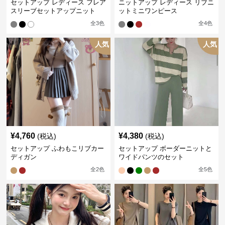
セットアップ レディース フレア
ニットアップ レディース リブニ
スリーブセットアップニット
ットミニワンピース
全
3
色
全
4
色
人気
人気
¥
4,760
¥
4,380
(税込)
(税込)
セットアップ ふわもこリブカー
セットアップ ボーダーニットと
ディガン
ワイドパンツのセット
全
2
色
全
5
色