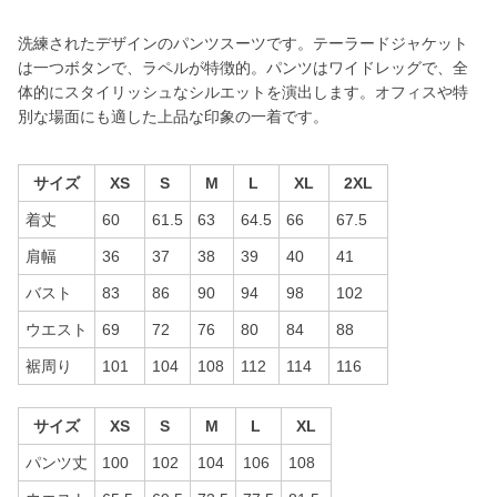
洗練されたデザインのパンツスーツです。テーラードジャケット
は一つボタンで、ラペルが特徴的。パンツはワイドレッグで、全
体的にスタイリッシュなシルエットを演出します。オフィスや特
別な場面にも適した上品な印象の一着です。
サイズ
XS
S
M
L
XL
2XL
着丈
60
61.5
63
64.5
66
67.5
肩幅
36
37
38
39
40
41
バスト
83
86
90
94
98
102
ウエスト
69
72
76
80
84
88
裾周り
101
104
108
112
114
116
サイズ
XS
S
M
L
XL
パンツ丈
100
102
104
106
108