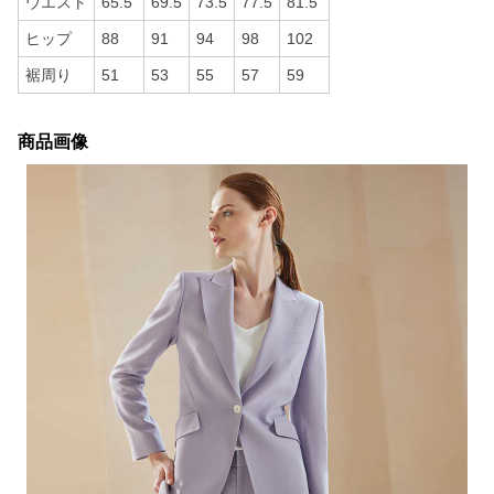
ウエスト
65.5
69.5
73.5
77.5
81.5
ヒップ
88
91
94
98
102
裾周り
51
53
55
57
59
商品画像