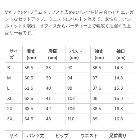
Vネックのペプラムトップスと広めのパンツを組み合わせたエレガ
ントなセットアップ。ウエストにベルトを添えて、女性らしいシ
ルエットを演出。オフィスからパーティーまで幅広く活躍する上
品な一着です。
サイ
着丈
肩幅
バスト
袖丈
袖口
ズ
(cm)
(cm)
(cm)
(cm)
(cm)
S
59.5
38
90
36.5
14.3
M
60.5
39
94
37
14.8
L
61.5
40
98
37.5
15.3
XL
62.5
41
102
38
15.8
2XL
63.5
42
106
38.5
16.3
3XL
64.5
43
110
39
16.8
サイ
パンツ丈
ヒップ
ウエスト
足首周り