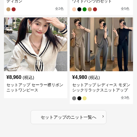
ディガン
ワイドパンツのセット
全
2
色
全
5
色
¥
8,960
¥
4,980
(税込)
(税込)
セットアップ セーラー襟リボン
セットアップ レディース モダン
ニットワンピース
シックリラックスニットアップ
全
3
色
›
セットアップ
の
ニット
一覧へ