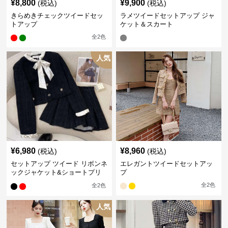
¥
8,800
¥
9,900
(税込)
(税込)
きらめきチェックツイードセッ
ラメツイードセットアップ ジャ
トアップ
ケット＆スカート
全
2
色
人気
¥
6,980
¥
8,960
(税込)
(税込)
セットアップ ツイード リボンネ
エレガントツイードセットアッ
ックジャケット&ショートプリ
プ
ーツスカート
全
2
色
全
2
色
人気