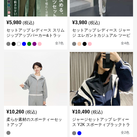
¥
5,980
¥
3,980
(税込)
(税込)
セットアップ レディース スリム
セットアップ レディース ジャー
ジップアップパーカー&トラッ
ジ エレガントカジュアル ツーピ
クパンツ
ース スポーツトラック
全
7
色
全
4
色
¥
10,260
¥
10,490
(税込)
(税込)
柔らか素材のスポーティーセッ
ジャージセットアップ レディー
トアップ
ス Y2K スポーティブラックトラ
ックスーツ
全
2
色