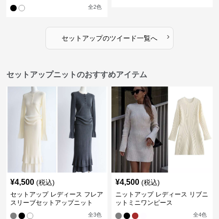
スカートツイードセットアップ
ジャケット&ワンピース
全
2
色
›
セットアップ
の
ツイード
一覧へ
セットアップニットのおすすめアイテム
¥
4,500
¥
4,500
(税込)
(税込)
セットアップ レディース フレア
ニットアップ レディース リブニ
スリーブセットアップニット
ットミニワンピース
全
3
色
全
4
色