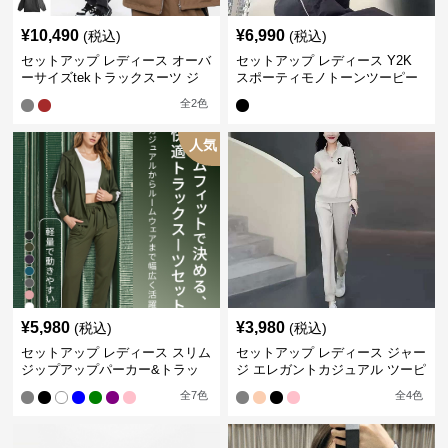
¥
10,490
¥
6,990
(税込)
(税込)
セットアップ レディース オーバ
セットアップ レディース Y2K
ーサイズtekトラックスーツ ジ
スポーティモノトーンツーピー
ャージ
ス ジャージ
全
2
色
人気
¥
5,980
¥
3,980
(税込)
(税込)
セットアップ レディース スリム
セットアップ レディース ジャー
ジップアップパーカー&トラッ
ジ エレガントカジュアル ツーピ
クパンツ
ース スポーツトラック
全
7
色
全
4
色