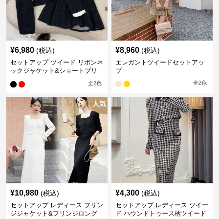
¥
6,980
¥
8,960
(税込)
(税込)
セットアップ ツイード リボンネ
エレガントツイードセットアッ
ックジャケット&ショートプリ
プ
ーツスカート
全
2
色
全
2
色
人気
¥
10,980
¥
4,300
(税込)
(税込)
セットアップ レディース フリン
セットアップ レディース ツイー
ジジャケット&フリンジロング
ド ハウンドトゥース柄ツイード