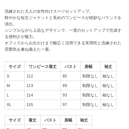
洗練された大人の女性向けスーツセットアップ。
軽やかな短丈ジャケットと長めのワンピースが絶妙なバランスを
演出。
シンプルながら上品なデザインで、一度のセットアップで完成す
る便利さが魅力。
オフィスからお出かけまで幅広く活用できる実用性と洗練された
雰囲気を兼ね備えた一着。
サイズ
ワンピース着丈
バスト
肩幅
袖丈
S
112
85
制限なし
袖なし
M
113
89
制限なし
袖なし
L
114
93
制限なし
袖なし
XL
115
97
制限なし
袖なし
サイズ
着丈
バスト
肩幅
袖丈