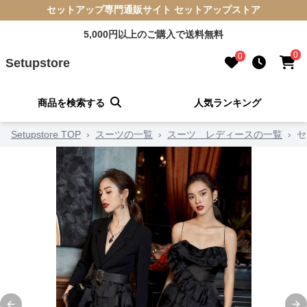
セットアップ専門通販サイト セットアップストア
5,000円以上のご購入で送料無料
0
0
Setupstore
商品を検索する
人気ランキング
Setupstore TOP
›
スーツの一覧
›
スーツ レディースの一覧
›
セ