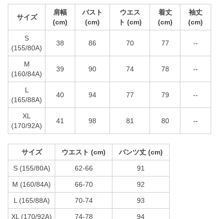
肩幅
バスト
ウエス
着丈
袖丈
サイズ
(cm)
(cm)
ト (cm)
(cm)
(cm)
S
38
86
70
77
--
(155/80A)
M
39
90
74
78
--
(160/84A)
L
40
94
77
79
--
(165/88A)
XL
41
98
81
80
--
(170/92A)
サイズ
ウエスト (cm)
パンツ丈 (cm)
S (155/80A)
62-66
91
M (160/84A)
66-70
92
L (165/88A)
70-74
93
XL (170/92A)
74-78
94