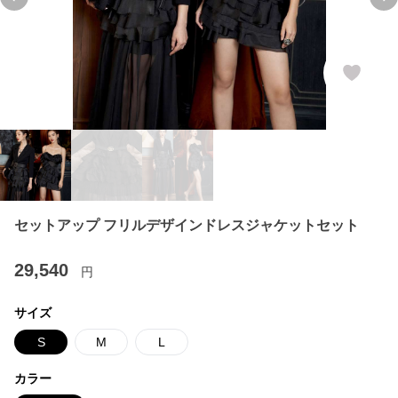
Previous slide
Ne
セットアップ フリルデザインドレスジャケットセット
29,540
円
サイズ
S
M
L
カラー