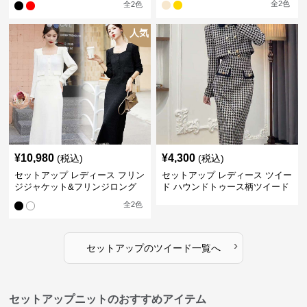
全
2
色
全
2
色
人気
¥
10,980
¥
4,300
(税込)
(税込)
セットアップ レディース フリン
セットアップ レディース ツイー
ジジャケット&フリンジロング
ド ハウンドトゥース柄ツイード
スカートツイードセットアップ
ジャケット&ワンピース
全
2
色
›
セットアップ
の
ツイード
一覧へ
セットアップニットのおすすめアイテム