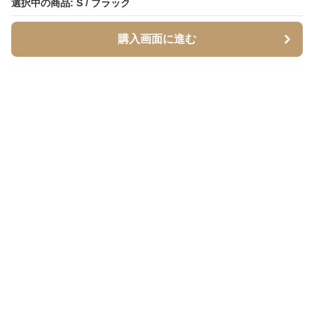
選択中の商品: S / ブラック
選択中の商品: S / ブラック
購入画面に進む
購入画面に進む
Setupstore
について
利用規約
プライバシー