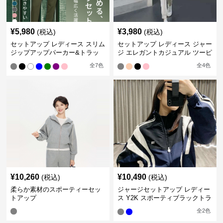
¥
5,980
¥
3,980
(税込)
(税込)
セットアップ レディース スリム
セットアップ レディース ジャー
ジップアップパーカー&トラッ
ジ エレガントカジュアル ツーピ
クパンツ
ース スポーツトラック
全
7
色
全
4
色
¥
10,260
¥
10,490
(税込)
(税込)
柔らか素材のスポーティーセッ
ジャージセットアップ レディー
トアップ
ス Y2K スポーティブラックトラ
ックスーツ
全
2
色