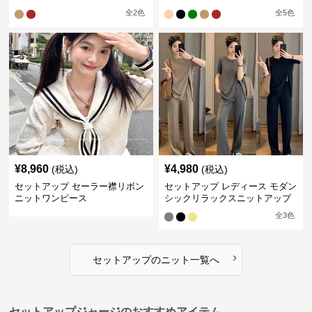
全
2
色
全
5
色
¥
8,960
¥
4,980
(税込)
(税込)
セットアップ セーラー襟リボン
セットアップ レディース モダン
ニットワンピース
シックリラックスニットアップ
全
3
色
›
セットアップ
の
ニット
一覧へ
セットアップジャージのおすすめアイテム