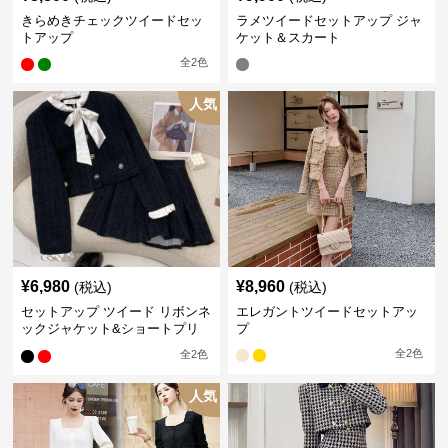
きらめきチェックツイードセッ
ラメツイードセットアップ ジャ
トアップ
ケット＆スカート
全
2
色
人気
¥
6,980
¥
8,960
(税込)
(税込)
セットアップ ツイード リボンネ
エレガントツイードセットアッ
ックジャケット&ショートプリ
プ
ーツスカート
全
2
色
全
2
色
人気