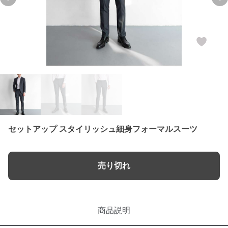
Previous slide
Ne
セットアップ スタイリッシュ細身フォーマルスーツ
売り切れ
商品説明