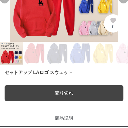
Previous slide
Ne
11
セットアップ LAロゴ スウェット
売り切れ
商品説明