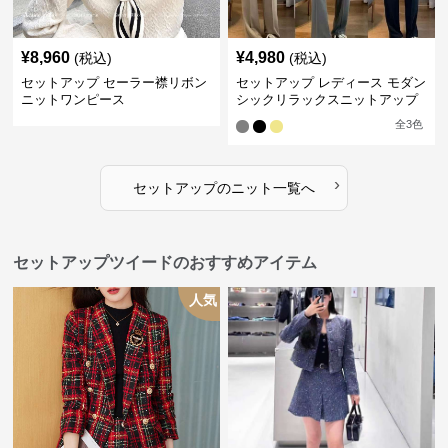
¥
8,960
¥
4,980
(税込)
(税込)
セットアップ セーラー襟リボン
セットアップ レディース モダン
ニットワンピース
シックリラックスニットアップ
全
3
色
›
セットアップ
の
ニット
一覧へ
セットアップツイードのおすすめアイテム
人気