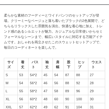
柔らかな素材のフーディーとワイドパンツのセットアップが登
場。クリーミーなベージュと落ち着いたブラックの2色展開で、ど
ちらもリラックスした雰囲気を演出。快適な着心地に加え、トレ
ンド感のあるシルエットが魅力。カジュアルな日常使いからセミ
フォーマルなシーンまで、幅広いスタイルに対応する万能アイテ
ムです。おしゃれを両立させたこのスウェットセットアップで、
毎日のコーディネートを楽しんで。
サイ
着
バス
袖
肩
股
ヒッ
ウエス
ズ
丈
ト
丈
幅
下
プ
ト
S
53
54*2
45
54
87
88
27
M
54
56*2
46
56
88
92
28
L
55
58*2
47
58
89
96
29
XL
56
60*2
48
60
90
100
30
XXL
57
62*2
49
62
91
104
31