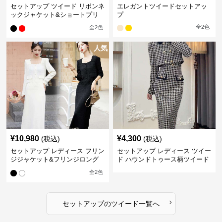
セットアップ ツイード リボンネ
エレガントツイードセットアッ
ックジャケット&ショートプリ
プ
ーツスカート
全
2
色
全
2
色
人気
¥
10,980
¥
4,300
(税込)
(税込)
セットアップ レディース フリン
セットアップ レディース ツイー
ジジャケット&フリンジロング
ド ハウンドトゥース柄ツイード
スカートツイードセットアップ
ジャケット&ワンピース
全
2
色
›
セットアップ
の
ツイード
一覧へ