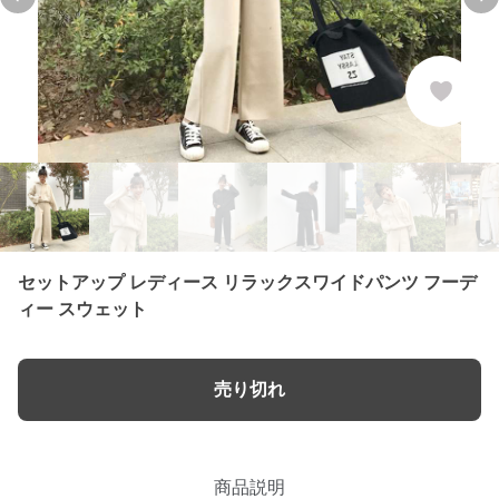
Previous slide
Ne
セットアップ レディース リラックスワイドパンツ フーデ
ィー スウェット
売り切れ
商品説明