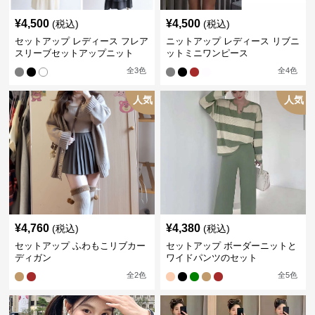
¥
4,500
¥
4,500
(税込)
(税込)
セットアップ レディース フレア
ニットアップ レディース リブニ
スリーブセットアップニット
ットミニワンピース
全
3
色
全
4
色
人気
人気
¥
4,760
¥
4,380
(税込)
(税込)
セットアップ ふわもこリブカー
セットアップ ボーダーニットと
ディガン
ワイドパンツのセット
全
2
色
全
5
色