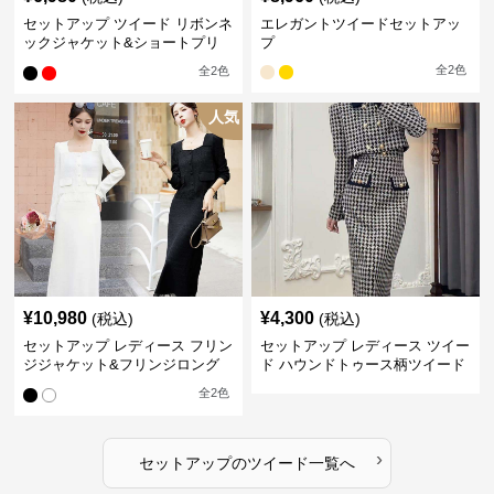
セットアップ ツイード リボンネ
エレガントツイードセットアッ
ックジャケット&ショートプリ
プ
ーツスカート
全
2
色
全
2
色
人気
¥
10,980
¥
4,300
(税込)
(税込)
セットアップ レディース フリン
セットアップ レディース ツイー
ジジャケット&フリンジロング
ド ハウンドトゥース柄ツイード
スカートツイードセットアップ
ジャケット&ワンピース
全
2
色
›
セットアップ
の
ツイード
一覧へ