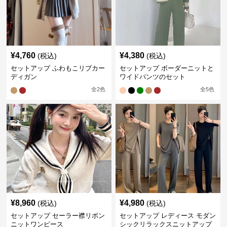
¥
4,760
¥
4,380
(税込)
(税込)
セットアップ ふわもこリブカー
セットアップ ボーダーニットと
ディガン
ワイドパンツのセット
全
2
色
全
5
色
¥
8,960
¥
4,980
(税込)
(税込)
セットアップ セーラー襟リボン
セットアップ レディース モダン
ニットワンピース
シックリラックスニットアップ