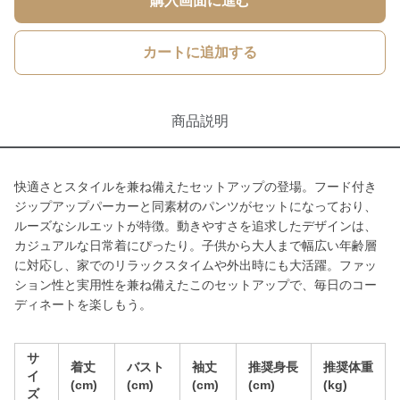
購入画面に進む
カートに追加する
商品説明
快適さとスタイルを兼ね備えたセットアップの登場。フード付き
ジップアップパーカーと同素材のパンツがセットになっており、
ルーズなシルエットが特徴。動きやすさを追求したデザインは、
カジュアルな日常着にぴったり。子供から大人まで幅広い年齢層
に対応し、家でのリラックスタイムや外出時にも大活躍。ファッ
ション性と実用性を兼ね備えたこのセットアップで、毎日のコー
ディネートを楽しもう。
サ
着丈
バスト
袖丈
推奨身長
推奨体重
イ
(cm)
(cm)
(cm)
(cm)
(kg)
ズ