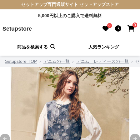
セットアップ専門通販サイト セットアップストア
5,000円以上のご購入で送料無料
0
0
Setupstore
商品を検索する
人気ランキング
Setupstore TOP
›
デニムの一覧
›
デニム レディースの一覧
›
セ