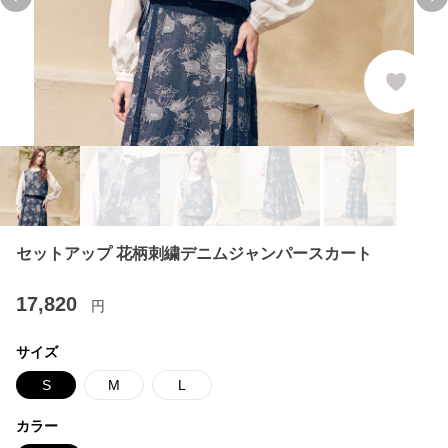
Previous slide
Ne
セットアップ 花柄刺繍デニムジャンパースカート
17,820
円
サイズ
S
M
L
カラー