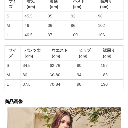
サイ
着丈
肩幅
バスト
裾周り
ズ
(cm)
(cm)
(cm)
(cm)
S
45.5
35
92
98
M
46
36
96
102
L
46.5
37
100
106
サイ
パンツ丈
ウエスト
ヒップ
裾周り
ズ
(cm)
(cm)
(cm)
(cm)
S
84.5
62-76
90
182
M
86
66-80
94
186
L
87.5
70-84
98
190
商品画像