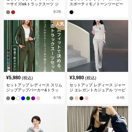
ーサイズtekトラックスーツ ジ
スポーティモノトーンツーピー
ャージ
ス ジャージ
全
2
色
人気
¥
5,980
¥
3,980
(税込)
(税込)
セットアップ レディース スリム
セットアップ レディース ジャー
ジップアップパーカー&トラッ
ジ エレガントカジュアル ツーピ
クパンツ
ース スポーツトラック
全
7
色
全
4
色