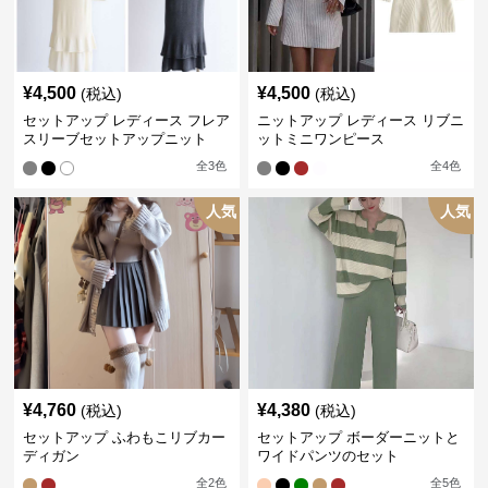
¥
4,500
¥
4,500
(税込)
(税込)
セットアップ レディース フレア
ニットアップ レディース リブニ
スリーブセットアップニット
ットミニワンピース
全
3
色
全
4
色
人気
人気
¥
4,760
¥
4,380
(税込)
(税込)
セットアップ ふわもこリブカー
セットアップ ボーダーニットと
ディガン
ワイドパンツのセット
全
2
色
全
5
色