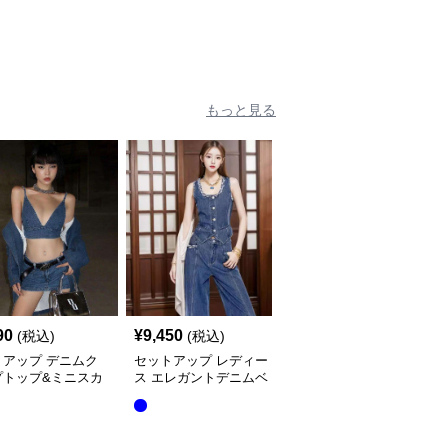
もっと見る
90
¥
9,450
¥
5,440
(税込)
(税込)
(税込)
トアップ デニムク
セットアップ レディー
セットアップ レディー
プトップ&ミニスカ
ス エレガントデニムベ
ス デニム シンプルジャ
セット
スト&ワイドパンツセッ
ンプスーツ風デニムシャ
ト
ツ&パンツ