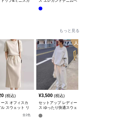
プトップ&ミニスカ
ス エレガントデニムベ
ス デニム シンプルジャ
セット
スト&ワイドパンツセッ
ンプスーツ風デニムシャ
ト
ツ&パンツ
もっと見る
人気
20
¥
3,500
¥
5,200
(税込)
(税込)
(税込)
ィース オフィスカ
セットアップ レディー
セットアップ レディー
ル スウェット リ
ス ゆったり快適スウェ
ス スウェット バレルレ
クスセットアップ
ットセットアップ
ッグパンツ 上下
全
2
色
全
2
色