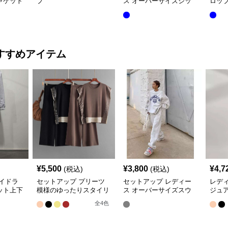
ャケット
プ
ス オーバーサイズジッ
ロッ
セット
プアップデニムジャケッ
ート
ト&ロングデニム
すすめアイテム
¥
5,500
¥
3,800
¥
4,7
(税込)
(税込)
イドラ
セットアップ プリーツ
セットアップ レディー
レデ
ット上下
模様のゆったりスタイリ
ス オーバーサイズスウ
ジュア
ッシュセット
ェットセットアップ
ラッ
全
4
色