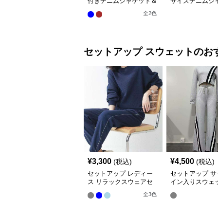
付きデニムジャケット＆
サイズデニムジ
スカートセット
&ワイドパンツ
全
2
色
セットアップ
スウェット
のお
¥
3,300
¥
4,500
(税込)
(税込)
セットアップ レディー
セットアップ サ
ス リラックスウェアセ
イン入りスウェ
ットアップ
セット
全
3
色