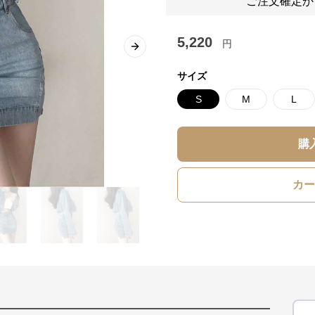
ご注文確定か
5,220
円
Next slide
サイズ
S
M
L
購
カー