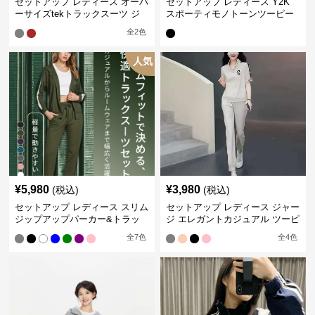
セットアップ レディース オーバ
セットアップ レディース Y2K
ーサイズtekトラックスーツ ジ
スポーティモノトーンツーピー
ャージ
ス ジャージ
全
2
色
人気
¥
5,980
¥
3,980
(税込)
(税込)
セットアップ レディース スリム
セットアップ レディース ジャー
ジップアップパーカー&トラッ
ジ エレガントカジュアル ツーピ
クパンツ
ース スポーツトラック
全
7
色
全
4
色