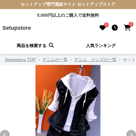
セットアップ専門通販サイト セットアップストア
5,000円以上のご購入で送料無料
0
0
Setupstore
商品を検索する
人気ランキング
Setupstore TOP
›
デニムの一覧
›
デニム メンズの一覧
›
セット