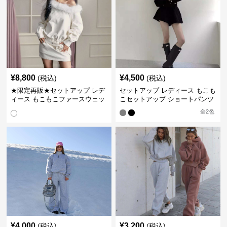
¥
8,800
¥
4,500
(税込)
(税込)
★限定再販★セットアップ レデ
セットアップ レディース もこも
ィース もこもこファースウェッ
こセットアップ ショートパンツ
トワンピース
全
2
色
¥
4,000
¥
3,200
(税込)
(税込)