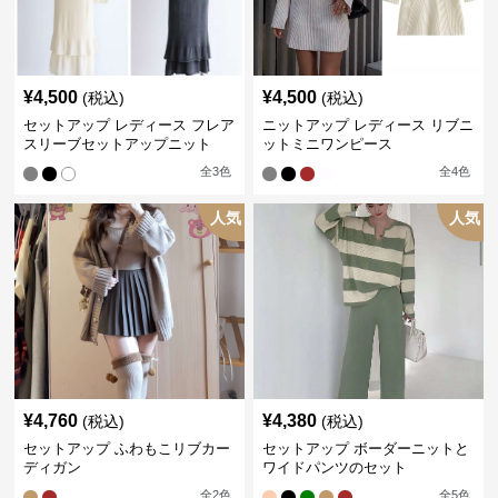
¥
4,500
¥
4,500
(税込)
(税込)
セットアップ レディース フレア
ニットアップ レディース リブニ
スリーブセットアップニット
ットミニワンピース
全
3
色
全
4
色
人気
人気
¥
4,760
¥
4,380
(税込)
(税込)
セットアップ ふわもこリブカー
セットアップ ボーダーニットと
ディガン
ワイドパンツのセット
全
2
色
全
5
色