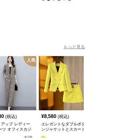
イドパンツ
ー上下セット
もっと見る
人気
80
¥
8,580
¥
5,180
(税込)
(税込)
(税込)
トアップ レディー
エレガントなダブルボタ
レディースビジネスセッ
ーツ オフィスカジ
ンジャケットとスカート
トアップスーツ
ルチェック柄ジャケ
のセットアップ
全
10
色
全
2
色