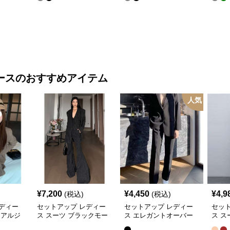
セット
トパーカー上下
ラックストラックパンツ
＆ワ
ース
のおすすめアイテム
人気
¥
7,200
¥
4,450
¥
4,9
(税込)
(税込)
ディー
セットアップ レディー
セットアップ レディー
セッ
ュアルジ
ス スーツ ブラックモー
ス エレガントオーバー
ス ス
ドプリー
ド ストライプVネックジ
サイズスーツ
ュア