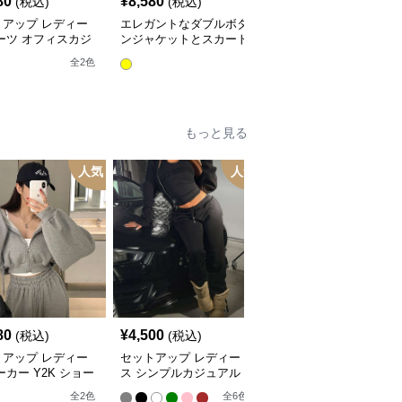
80
¥
8,580
¥
5,180
(税込)
(税込)
(税込)
トアップ レディー
エレガントなダブルボタ
レディースビジネスセッ
ーツ オフィスカジ
ンジャケットとスカート
トアップスーツ
ルチェック柄ジャケ
のセットアップ
全
10
色
全
2
色
&ワイドパンツ
もっと見る
人気
人気
80
¥
4,500
¥
3,800
(税込)
(税込)
(税込)
トアップ レディー
セットアップ レディー
セットアップ レディー
ーカー Y2K ショー
ス シンプルカジュアル
ス パーカー オーバーサ
ップアップパーカー
セットアップ
イズジップアップパーカ
全
2
色
全
6
色
全
2
色