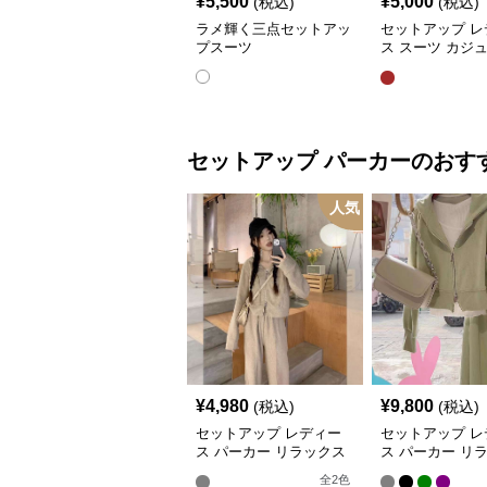
¥
5,500
¥
5,000
(税込)
(税込)
ラメ輝く三点セットアッ
セットアップ レ
プスーツ
ス スーツ カジ
ャケット&ワイ
ツショートスカ
セットアップ
パーカー
のおす
人気
¥
4,980
¥
9,800
(税込)
(税込)
セットアップ レディー
セットアップ レ
ス パーカー リラックス
ス パーカー リ
ジップアップパーカー&
フィット パステ
全
2
色