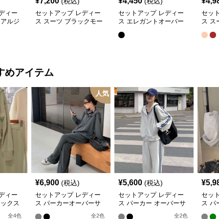
¥
7,200
¥
4,450
¥
4,9
(税込)
(税込)
ディー
セットアップ レディー
セットアップ レディー
セッ
ュアルジ
ス スーツ ブラックモー
ス エレガントオーバー
ス ス
ドプリー
ド ストライプVネックジ
サイズスーツ
ュア
ート
ャケット&ベスト&ワイ
ット
ドパンツスーツセット
すめアイテム
人気
¥
6,900
¥
5,600
¥
5,9
(税込)
(税込)
ディー
セットアップ レディー
セットアップ レディー
セッ
ラックス
ス パーカーオーバーサ
ス パーカー オーバーサ
ス パ
ルグリ
イズ シンプルスウェッ
イズジップパーカー&リ
トジ
全
4
色
全
2
色
全
2
色