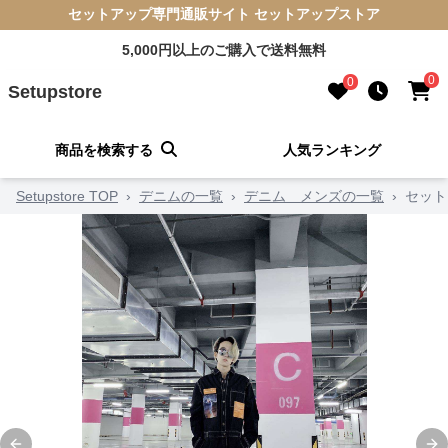
セットアップ専門通販サイト セットアップストア
5,000円以上のご購入で送料無料
0
0
Setupstore
商品を検索する
人気ランキング
Setupstore TOP
›
デニムの一覧
›
デニム メンズの一覧
›
セット