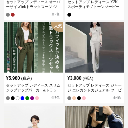
セットアップ レディース オーバ
セットアップ レディース Y2K
ーサイズtekトラックスーツ ジ
スポーティモノトーンツーピー
ャージ
ス ジャージ
全
2
色
人気
¥
5,980
¥
3,980
(税込)
(税込)
セットアップ レディース スリム
セットアップ レディース ジャー
ジップアップパーカー&トラッ
ジ エレガントカジュアル ツーピ
クパンツ
ース スポーツトラック
全
7
色
全
4
色