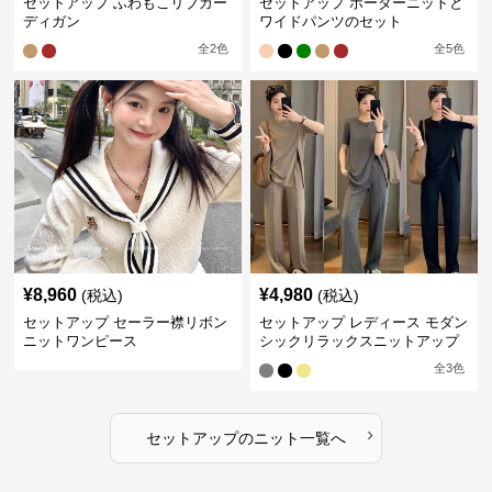
セットアップ ふわもこリブカー
セットアップ ボーダーニットと
ディガン
ワイドパンツのセット
全
2
色
全
5
色
¥
8,960
¥
4,980
(税込)
(税込)
セットアップ セーラー襟リボン
セットアップ レディース モダン
ニットワンピース
シックリラックスニットアップ
全
3
色
›
セットアップ
の
ニット
一覧へ